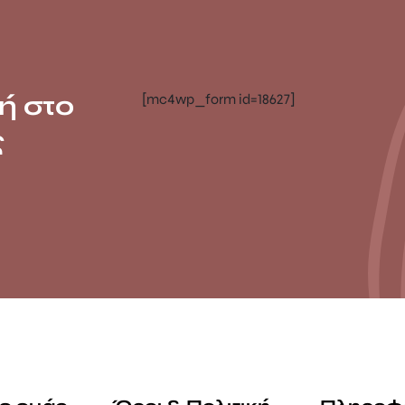
ή στο
[mc4wp_form id=18627]
ς