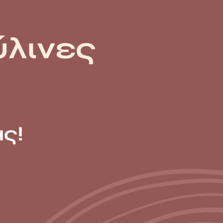
ύλινες
ς!