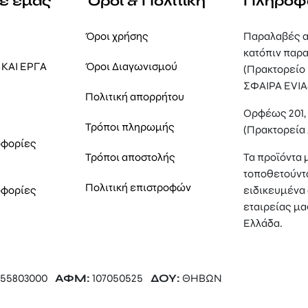
με εμάς
Όροι & Πολιτική
Πληροφ
Όροι χρήσης
Παραλαβές α
κατόπιν παρα
ΚΑΙ ΕΡΓΑ
Όροι Διαγωνισμού
(Πρακτορείο
ΣΦΑΙΡΑ EVIA
Πολιτική απορρήτου
Ορφέως 201
Τρόποι πληρωμής
(Πρακτορεία
οφορίες
Τρόποι αποστολής
Τα προϊόντα 
τοποθετούντ
Πολιτική επιστροφών
οφορίες
ειδικευμένα 
εταιρείας μα
Ελλάδα.
55803000
ΑΦΜ:
107050525
ΔΟΥ:
ΘΗΒΩΝ