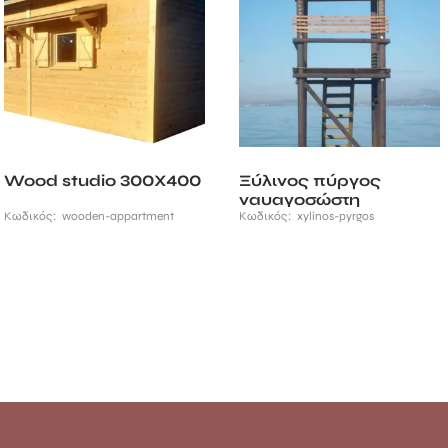
Wood studio 300Χ400
Ξύλινος πύργος
ναυαγοσώστη
Κωδικός:
wooden-appartment
Κωδικός:
xylinos-pyrgos