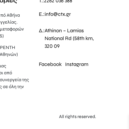
ορίες
T.:
2262 036 388
E.:
info@ctx.gr
πό Αθήνα
γγελίας.
 μεταφορών
Δ.:
Athinon – Lamias
S)
National Rd (58th km,
320 09
, ΡΕΝΤΗ
 Αθηνών)
Facebook
Instagram
μας
αι από
συνεργεία της
ς σε όλη την
All rights reserved.