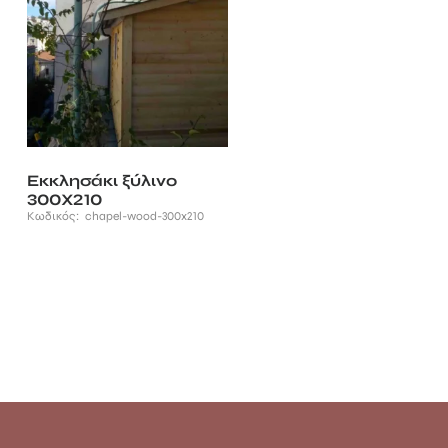
Εκκλησάκι ξύλινο
300Χ210
Κωδικός:
chapel-wood-300x210