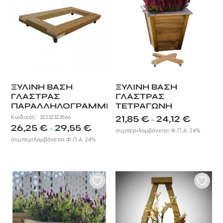
ΞΥΛΙΝΗ ΒΑΣΗ
ΞΥΛΙΝΗ ΒΑΣΗ
ΓΛΑΣΤΡΑΣ
ΓΛΑΣΤΡΑΣ
ΠΑΡΑΛΛΗΛΟΓΡΑΜΜΗ
ΤΕΤΡΑΓΩΝΗ
Price
Κωδικός:
32232323566
21,85
€
24,12
€
–
Price
26,25
€
29,55
€
range:
–
συμπεριλαμβάνεται Φ.Π.Α. 24%
range:
21,85 €
συμπεριλαμβάνεται Φ.Π.Α. 24%
26,25 €
through
through
24,12 €
29,55 €