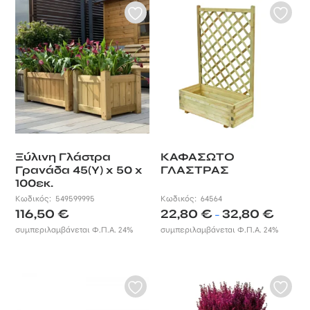
Ξύλινη Γλάστρα
ΚΑΦΑΣΩΤΟ
Γρανάδα 45(Υ) x 50 x
ΓΛΑΣΤΡΑΣ
100εκ.
Κωδικός:
549599995
Κωδικός:
64564
Price
116,50
€
22,80
€
32,80
€
–
range:
συμπεριλαμβάνεται Φ.Π.Α. 24%
συμπεριλαμβάνεται Φ.Π.Α. 24%
22,80 €
through
32,80 €