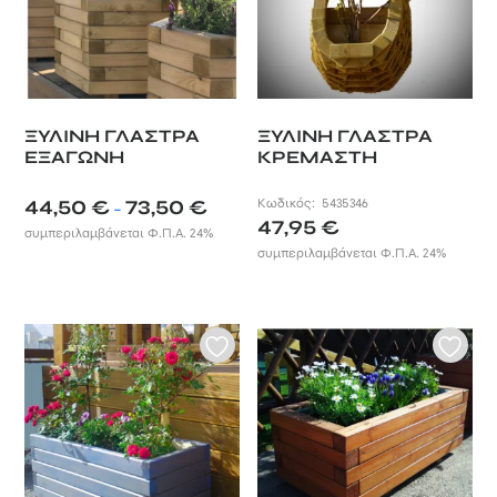
ΞΥΛΙΝΗ ΓΛΑΣΤΡΑ
ΞΥΛΙΝΗ ΓΛΑΣΤΡΑ
ΕΞΑΓΩΝΗ
ΚΡΕΜΑΣΤΗ
Price
44,50
€
73,50
€
Κωδικός:
5435346
–
range:
47,95
€
συμπεριλαμβάνεται Φ.Π.Α. 24%
44,50 €
συμπεριλαμβάνεται Φ.Π.Α. 24%
through
73,50 €