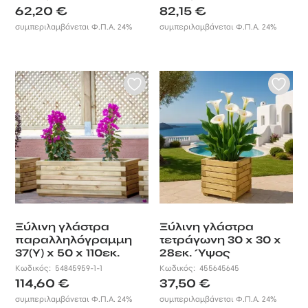
62,20
€
82,15
€
συμπεριλαμβάνεται Φ.Π.Α. 24%
συμπεριλαμβάνεται Φ.Π.Α. 24%
Ξύλινη γλάστρα
Ξύλινη γλάστρα
παραλληλόγραμμη
τετράγωνη 30 x 30 x
37(Υ) x 50 x 110εκ.
28εκ. Ύψος
Κωδικός:
54845959-1-1
Κωδικός:
455645645
114,60
€
37,50
€
συμπεριλαμβάνεται Φ.Π.Α. 24%
συμπεριλαμβάνεται Φ.Π.Α. 24%