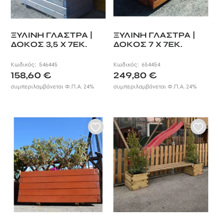
ΞΥΛΙΝΗ ΓΛΑΣΤΡΑ |
ΞΥΛΙΝΗ ΓΛΑΣΤΡΑ |
ΔΟΚΟΣ 3,5 X 7ΕΚ.
ΔΟΚΟΣ 7 X 7ΕΚ.
Κωδικός:
546445
Κωδικός:
654454
158,60
€
249,80
€
συμπεριλαμβάνεται Φ.Π.Α. 24%
συμπεριλαμβάνεται Φ.Π.Α. 24%