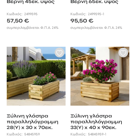
Βέρνη 45εκ. ύψος
Βέρνη 65εκ. ύψος
Κωδικός:
2499595
Κωδικός:
2499595-1
57,50
€
95,50
€
συμπεριλαμβάνεται Φ.Π.Α. 24%
συμπεριλαμβάνεται Φ.Π.Α. 24%
Ξύλινη γλάστρα
Ξύλινη γλάστρα
παραλληλόγραμμη
παραλληλόγραμμη
28(Υ) x 30 x 70εκ.
33(Υ) x 40 x 90εκ.
Κωδικός:
54845959
Κωδικός:
54845959-1