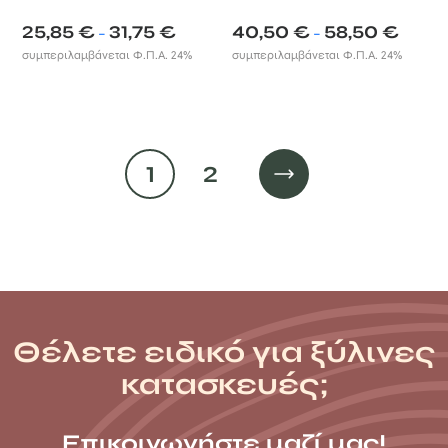
Price
Price
25,85
€
31,75
€
40,50
€
58,50
€
–
–
range:
range:
συμπεριλαμβάνεται Φ.Π.Α. 24%
συμπεριλαμβάνεται Φ.Π.Α. 24%
25,85 €
40,50 €
through
through
31,75 €
58,50 €
1
2
Θέλετε ειδικό για ξύλινες
κατασκευές;
Επικοινωνήστε μαζί μας!