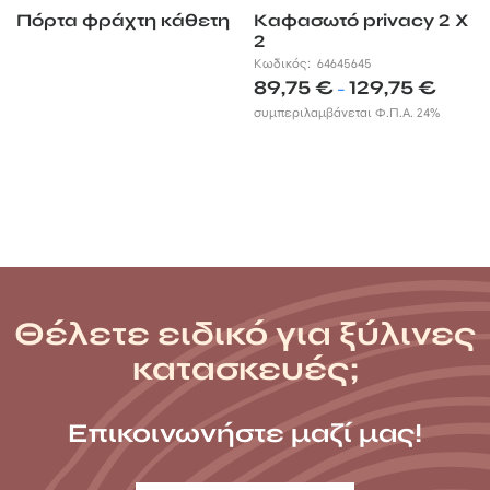
Πόρτα φράχτη κάθετη
Καφασωτό privacy 2 X
2
Κωδικός:
64645645
Price
89,75
€
129,75
€
–
range:
συμπεριλαμβάνεται Φ.Π.Α. 24%
89,75 €
through
129,75 €
Θέλετε ειδικό για ξύλινες
κατασκευές;
Επικοινωνήστε μαζί μας!