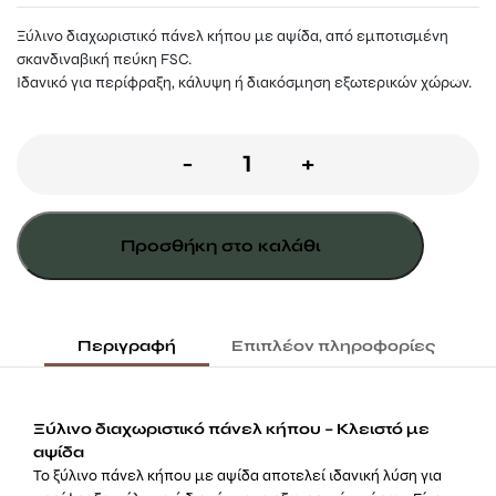
Ξύλινο διαχωριστικό πάνελ κήπου με αψίδα, από εμποτισμένη
σκανδιναβική πεύκη FSC.
Ιδανικό για περίφραξη, κάλυψη ή διακόσμηση εξωτερικών χώρων.
Ξύλινο
-
+
Διαχωριστικό
Πάνελ
Προσθήκη στο καλάθι
Κλειστό
Αψίδα
180
Περιγραφή
Επιπλέον πληροφορίες
(Υ)
x
Ξύλινο διαχωριστικό πάνελ κήπου – Κλειστό με
90εκ.
αψίδα
Το ξύλινο πάνελ κήπου με αψίδα αποτελεί ιδανική λύση για
ποσότητα