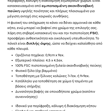
περίφραξη, κάλυψη ή διακόσμηση εξωτερικών χώρων. Είναι
κατασκευασμένο από
εμποτισμένη σκανδιναβική
πεύκη
υψηλής ποιότητας και πλήρως πλαισιωμένο για
μέγιστη αντοχή στις καιρικές συνθήκες.
Η φυσική του απόχρωση το κάνει να δένει αρμονικά σε κάθε
κήπο, ενώ μπορεί να βαφτεί στο χρώμα της επιλογής σας.
Χάρη στη στιβαρή κατασκευή του και την πιστοποίηση
FSC
,
προσφέρει ανθεκτικότητα και οικολογική υπευθυνότητα. Το
πάνελ είναι
διπλής όψης
, ώστε να δείχνει καλαίσθητο από
κάθε πλευρά.
Οριζόντια πηχάκια: 0,9cm x 9εκ.
Εξωτερικό πλαίσιο: 4,5 x 4,5εκ.
100% FSC πιστοποιημένη ξυλεία σκανδιναβικής πεύκης
Φυσικό ξύλο (όχι βαμμένο)
Τοποθέτηση με ξύλινες κολώνες 7×7εκ. ή 9×9εκ.
Κατάλληλο για τοποθέτηση σε χώμα ή τσιμέντο με
βάσεις στήριξης
Δυνατότητα βαφής σε οποιοδήποτε χρώμα (κατόπιν
συνεννόησης)
Ιδανικό για περίφραξη, κάλυψη ή διακόσμηση κήπου