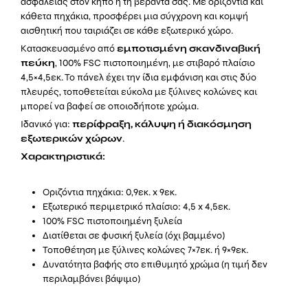
ασφάλειας στον κήπο ή τη βεράντα σας. Με οριζόντια και
ποσότητα
κάθετα πηχάκια, προσφέρει μια σύγχρονη και κομψή
αισθητική που ταιριάζει σε κάθε εξωτερικό χώρο.
Κατασκευασμένο από
εμποτισμένη σκανδιναβική
πεύκη
, 100% FSC πιστοποιημένη, με στιβαρό πλαίσιο
4,5×4,5εκ. Το πάνελ έχει την ίδια εμφάνιση και στις δύο
πλευρές, τοποθετείται εύκολα με ξύλινες κολώνες και
μπορεί να βαφεί σε οποιοδήποτε χρώμα.
Ιδανικό για:
περίφραξη, κάλυψη ή διακόσμηση
εξωτερικών χώρων
.
Χαρακτηριστικά:
Οριζόντια πηχάκια: 0,9εκ. x 9εκ.
Εξωτερικό περιμετρικό πλαίσιο: 4,5 x 4,5εκ.
100% FSC πιστοποιημένη ξυλεία
Διατίθεται σε φυσική ξυλεία (όχι βαμμένο)
Τοποθέτηση με ξύλινες κολώνες 7×7εκ. ή 9×9εκ.
Δυνατότητα βαφής στο επιθυμητό χρώμα (η τιμή δεν
περιλαμβάνει βάψιμο)