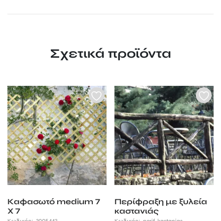
Σχετικά προϊόντα
Καφασωτό medium 7
Περίφραξη με ξυλεία
X 7
καστανιάς
Κωδικός:
3005443
Κωδικός:
perif-kastanias