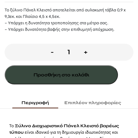
Το ξύλινο Πάνελ Κλειστό αποτελείται από αυλακωτή τάβλα 0,9 x
9,3εκ. και Πλαίσιο 4,5 x 4,5εκ.
– Υπάρχει η δυνατότητα τροποποίησης στα μέτρα σας.
– Υπάρχει δυνατότητα βαφής στην επιθυμητή απόχρωση.
Ξύλινο
-
+
Διαχωριστικό
Κήπου
Προσθήκη στο καλάθι
Πάνελ
Κλειστό
90
Περιγραφή
Επιπλέον πληροφορίες
(Υ)
x
Το
Ξύλινο Διαχωριστικό Πάνελ Κλειστό βαρέως
180εκ.
τύπου
είναι ιδανικό για τη δημιουργία ιδιωτικότητας και