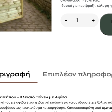
σκανδιναβική πεύκη FSC.
Ιδανικό για περίφραξη, κάλυψη 
Ξύλινο
-
+
πόρτα
Αψίδα
180
x
100εκ.
ποσότητα
ριγραφή
Επιπλέον πληροφο
α Κήπου – Κλειστό Πάνελ με Αψίδα
 κήπου με αψίδα είναι η ιδανική επιλογή για να συνδυαστεί με ξύλινα π
ροσφέροντας πρακτικότητα και κομψότητα. Κατασκευασμένη από
εμπο