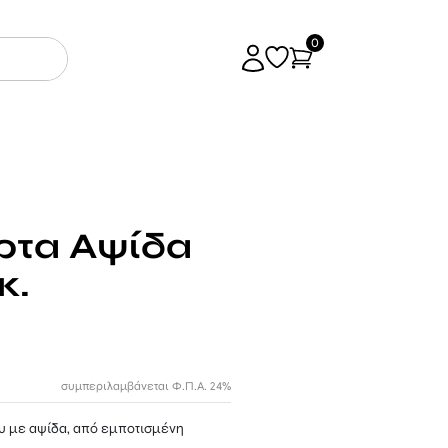
0
ρτα Αψίδα
κ.
συμπεριλαμβάνεται Φ.Π.Α. 24%
υ με αψίδα, από εμποτισμένη