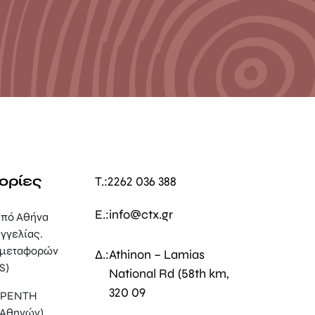
ορίες
T.:
2262 036 388
E.:
info@ctx.gr
πό Αθήνα
γγελίας.
 μεταφορών
Δ.:
Athinon – Lamias
S)
National Rd (58th km,
320 09
, ΡΕΝΤΗ
 Αθηνών)