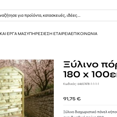
ΚΑΙ ΕΡΓΑ ΜΑΣ
ΥΠΗΡΕΣΙΕΣ
Η ΕΤΑΙΡΕΙΑ
ΕΠΙΚΟΙΝΩΝΙΑ
Ξύλινο πό
180 x 100ε
Κωδικός: 64657478-1-1-1-1
91,75
€
Ξύλινο διαχωριστικό πάνελ κήπο