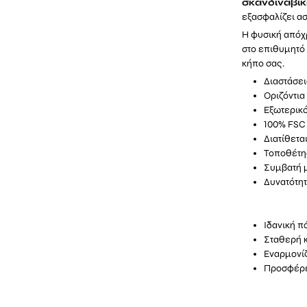
σκανδιναβι
εξασφαλίζει α
Η φυσική απόχ
στο επιθυμητό
κήπο σας.
Διαστάσε
Οριζόντια
Εξωτερικό 
100% FSC
Διατίθετα
Τοποθέτησ
Συμβατή μ
Δυνατότητ
Ιδανική π
Σταθερή κ
Εναρμονίζ
Προσφέρε