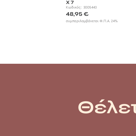
X 7
Κωδικός:
3005443
48,95
€
συμπεριλαμβάνεται Φ.Π.Α. 24%
Θέλετ