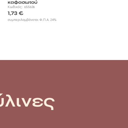
καφασωτού
Κωδικός:
655636
1,73
€
συμπεριλαμβάνεται Φ.Π.Α. 24%
ύλινες