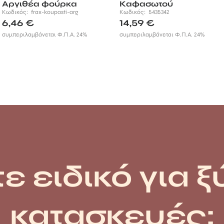
Αργιθέα φούρκα
Καφασωτού
Κωδικός:
frax-koupasti-arg
Κωδικός:
5435342
6,46
€
14,59
€
συμπεριλαμβάνεται Φ.Π.Α. 24%
συμπεριλαμβάνεται Φ.Π.Α. 24%
ε ειδικό για ξ
κατασκευές;