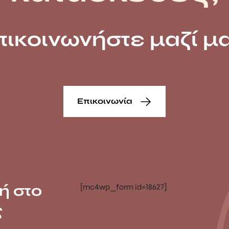
πικοινωνήστε μαζί μα
Επικοινωνία
ή στο
[mc4wp_form id=18627]
ς