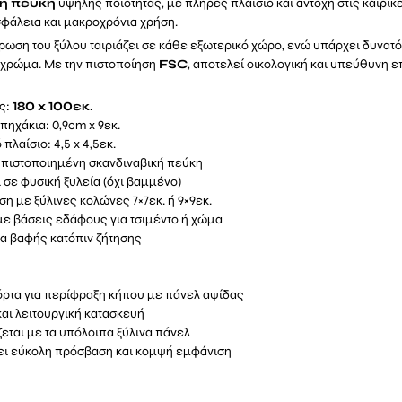
κή πεύκη
υψηλής ποιότητας, με πλήρες πλαίσιο και αντοχή στις καιρικ
σφάλεια και μακροχρόνια χρήση.
ρωση του ξύλου ταιριάζει σε κάθε εξωτερικό χώρο, ενώ υπάρχει δυνατ
 χρώμα. Με την πιστοποίηση
FSC
, αποτελεί οικολογική και υπεύθυνη ε
ις:
180 x 100εκ.
 πηχάκια: 0,9cm x 9εκ.
πλαίσιο: 4,5 x 4,5εκ.
 πιστοποιημένη σκανδιναβική πεύκη
ι σε φυσική ξυλεία (όχι βαμμένο)
η με ξύλινες κολώνες 7×7εκ. ή 9×9εκ.
ε βάσεις εδάφους για τσιμέντο ή χώμα
α βαφής κατόπιν ζήτησης
όρτα για περίφραξη κήπου με πάνελ αψίδας
αι λειτουργική κατασκευή
εται με τα υπόλοιπα ξύλινα πάνελ
ι εύκολη πρόσβαση και κομψή εμφάνιση