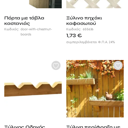
Πόρτα με τάβλα
Ξύλινο πηχάκι
καστανιάς
καφασωτού
Κωδικός:
door-with-chestnut-
Κωδικός:
655636
boards
1,73
€
συμπεριλαμβάνεται Φ.Π.Α. 24%
Ξύλινος Οδηγός
Ξύλινη περίφραξη με