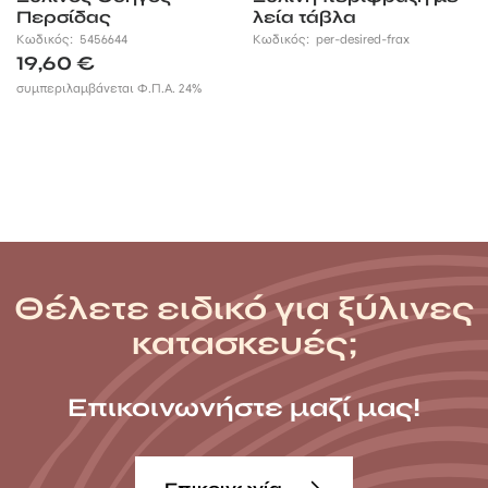
Περσίδας
λεία τάβλα
2,1×4,5×420εκ.
Κωδικός:
5456644
Κωδικός:
per-desired-frax
19,60
€
συμπεριλαμβάνεται Φ.Π.Α. 24%
Θέλετε ειδικό για ξύλινες
κατασκευές;
Επικοινωνήστε μαζί μας!