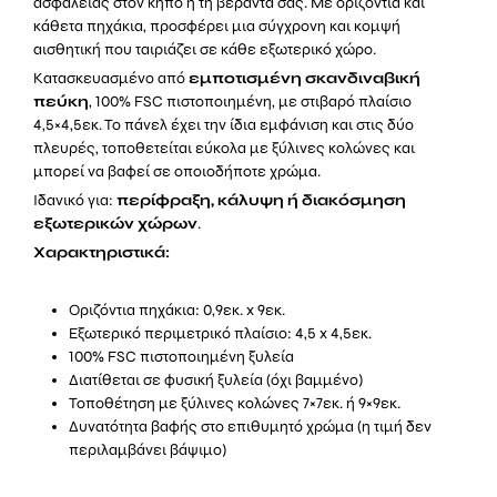
ασφάλειας στον κήπο ή τη βεράντα σας. Με οριζόντια και
ποσότητα
κάθετα πηχάκια, προσφέρει μια σύγχρονη και κομψή
αισθητική που ταιριάζει σε κάθε εξωτερικό χώρο.
Κατασκευασμένο από
εμποτισμένη σκανδιναβική
πεύκη
, 100% FSC πιστοποιημένη, με στιβαρό πλαίσιο
4,5×4,5εκ. Το πάνελ έχει την ίδια εμφάνιση και στις δύο
πλευρές, τοποθετείται εύκολα με ξύλινες κολώνες και
μπορεί να βαφεί σε οποιοδήποτε χρώμα.
Ιδανικό για:
περίφραξη, κάλυψη ή διακόσμηση
εξωτερικών χώρων
.
Χαρακτηριστικά:
Οριζόντια πηχάκια: 0,9εκ. x 9εκ.
Εξωτερικό περιμετρικό πλαίσιο: 4,5 x 4,5εκ.
100% FSC πιστοποιημένη ξυλεία
Διατίθεται σε φυσική ξυλεία (όχι βαμμένο)
Τοποθέτηση με ξύλινες κολώνες 7×7εκ. ή 9×9εκ.
Δυνατότητα βαφής στο επιθυμητό χρώμα (η τιμή δεν
περιλαμβάνει βάψιμο)