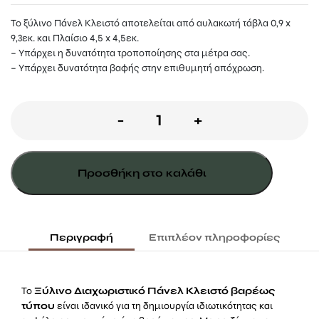
Το ξύλινο Πάνελ Κλειστό αποτελείται από αυλακωτή τάβλα 0,9 x
9,3εκ. και Πλαίσιο 4,5 x 4,5εκ.
– Υπάρχει η δυνατότητα τροποποίησης στα μέτρα σας.
– Υπάρχει δυνατότητα βαφής στην επιθυμητή απόχρωση.
Ξύλινο
-
+
Διαχωριστικό
Κήπου
Προσθήκη στο καλάθι
Πάνελ
Κλειστό
120
Περιγραφή
Επιπλέον πληροφορίες
(Υ)
x
Το
Ξύλινο Διαχωριστικό Πάνελ Κλειστό βαρέως
180εκ.
τύπου
είναι ιδανικό για τη δημιουργία ιδιωτικότητας και