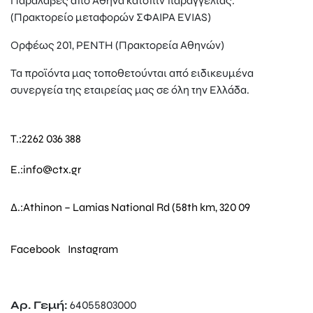
Παραλαβές από Αθήνα κατόπιν παραγγελίας.
(Πρακτορείο μεταφορών ΣΦΑΙΡΑ EVIAS)
Ορφέως 201, ΡΕΝΤΗ (Πρακτορεία Αθηνών)
Τα προϊόντα μας τοποθετούνται από ειδικευμένα
συνεργεία της εταιρείας μας σε όλη την Ελλάδα.
T.:
2262 036 388
E.:
info@ctx.gr
Δ.:
Athinon – Lamias National Rd (58th km, 320 09
Facebook
Instagram
Αρ. Γεμή:
64055803000