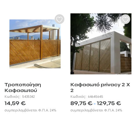
through
21,55 €
Τροποποίηση
Καφασωτό privacy 2 X
Καφασωτού
2
Κωδικός:
5435342
Κωδικός:
64645645
Price
14,59
€
89,75
€
129,75
€
–
range:
συμπεριλαμβάνεται Φ.Π.Α. 24%
συμπεριλαμβάνεται Φ.Π.Α. 24%
89,75 €
through
129,75 €