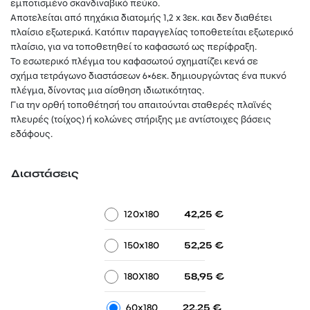
through
εμποτισμένο σκανδιναβικό πεύκο.
58,95 €
Αποτελείται από πηχάκια διατομής 1,2 x 3εκ. και δεν διαθέτει
πλαίσιο εξωτερικά. Κατόπιν παραγγελίας τοποθετείται εξωτερικό
πλαίσιο, για να τοποθετηθεί το καφασωτό ως περίφραξη.
Το εσωτερικό πλέγμα του καφασωτού σχηματίζει κενά σε
σχήμα τετράγωνο διαστάσεων 6×6εκ. δημιουργώντας ένα πυκνό
πλέγμα, δίνοντας μια αίσθηση ιδιωτικότητας.
Για την ορθή τοποθέτησή του απαιτούνται σταθερές πλαϊνές
πλευρές (τοίχος) ή κολώνες στήριξης με αντίστοιχες βάσεις
εδάφους.
Διαστάσεις
-
-
120x180
42,25
€
-
-
150x180
52,25
€
-
-
180X180
58,95
€
-
-
60x180
22,25
€