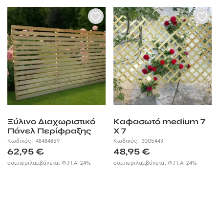
Ξύλινο Διαχωριστικό
Καφασωτό medium 7
Πάνελ Περίφραξης
X 7
Αρμονία 90 x 180εκ.
Κωδικός:
48484859
Κωδικός:
3005443
62,95
€
48,95
€
συμπεριλαμβάνεται Φ.Π.Α. 24%
συμπεριλαμβάνεται Φ.Π.Α. 24%