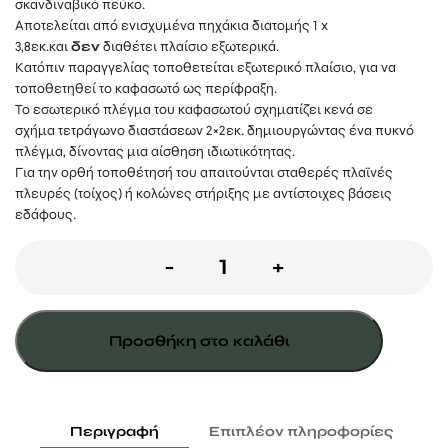
σκανδιναβικό πεύκο.
Αποτελείται από ενισχυμένα πηχάκια διατομής 1 x
3,8εκ.και
δεν
διαθέτει πλαίσιο εξωτερικά.
Κατόπιν παραγγελίας τοποθετείται εξωτερικό πλαίσιο, για να
τοποθετηθεί το καφασωτό ως περίφραξη.
Το εσωτερικό πλέγμα του καφασωτού σχηματίζει κενά σε
σχήμα τετράγωνο διαστάσεων 2×2εκ. δημιουργώντας ένα πυκνό
πλέγμα, δίνοντας μια αίσθηση ιδιωτικότητας.
Για την ορθή τοποθέτησή του απαιτούνται σταθερές πλαϊνές
πλευρές (τοίχος) ή κολώνες στήριξης με αντίστοιχες βάσεις
εδάφους.
Καφασωτό
-
+
privacy
ίσιο
Προσθήκη στο καλάθι
2
X
2
Περιγραφή
Επιπλέον πληροφορίες