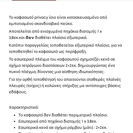
ποσότητα
Το καφασωτό privacy ίσιο είναι κατασκευασμένο από
εμποτισμένο σκανδιναβικό πεύκο.
Αποτελείται από ενισχυμένα πηχάκια διατομής 1 x
3,8εκ.και
δεν
διαθέτει πλαίσιο εξωτερικά.
Κατόπιν παραγγελίας τοποθετείται εξωτερικό πλαίσιο, για να
τοποθετηθεί το καφασωτό ως περίφραξη.
Το εσωτερικό πλέγμα του καφασωτού σχηματίζει κενά σε
σχήμα τετράγωνο διαστάσεων 2×2εκ. δημιουργώντας ένα
πυκνό πλέγμα, δίνοντας μια αίσθηση ιδιωτικότητας.
Για την ορθή τοποθέτησή του απαιτούνται σταθερές πλαϊνές
πλευρές (τοίχος) ή κολώνες στήριξης με αντίστοιχες βάσεις
εδάφους.
Χαρακτηριστικά:
Το καφασωτό δεν διαθέτει περιμετρικό πλαίσιο.
Εσωτερικά από πηχάκια διατομής 1 x 3,8εκ.
Εσωτερικά κενά σε σχήμα ρόμβου (μάτι) : 2×2εκ.