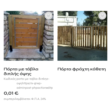
Πόρτα με τάβλα
Πόρτα φράχτη κάθετη
διπλής όψης
Κωδικός:
porta-με-ταβλα-διπλησ-
οψηhttpsctx-grwp-
adminpost-phpactioneditp
0,01
€
συμπεριλαμβάνεται Φ.Π.Α. 24%