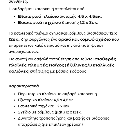
συνθήκες.
Η στιβαρή του κατασκευή αποτελείται από:
Εξωτερικό πλαίσιο
διατομής
4,5 x 4,5εκ.
Εσωτερικά πηχάκια
διατομής
1,2 x 3εκ.
Το εσωτερικό πλέγμα σχηματίζει ρόμβους διαστάσεων
12 x
12εκ.
, δημιουργώντας ένα
αραιό και κομψό σχέδιο
που
επιτρέπει τον καλό αερισμό και την ανάπτυξη φυτών
αναρριχώμενων.
Για σωστή και ασφαλή τοποθέτηση απαιτούνται
σταθερές
πλαϊνές πλευρές (τοίχος)
ή
ξύλινες/μεταλλικές
κολώνες στήριξης
με βάσεις εδάφους.
Χαρακτηριστικά
Περιμετρικό πλαίσιο με στιβαρή κατασκευή
Εξωτερικό πλαίσιο: 4,5 x 4,5εκ.
Εσωτερικά πηχάκια: 1,2 x 3εκ.
Σχέδιο με ρόμβους (μάτι) 12 x 12εκ.
Δυνατότητα τροποποίησης και βαφής σε διάφορες
αποχρώσεις (με επιπλέον χρέωση)