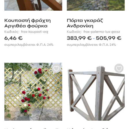
Κουπαστή φράχτη
Πόρτα γκαράζ
Αργιθέα φούρκα
Ανδρονίκη
Κωδικός:
frax-koupasti-arg
Κωδικός:
frax-palermo-lux-garaz
Pric
6,46
€
383,99
€
505,99
€
–
rang
συμπεριλαμβάνεται Φ.Π.Α. 24%
συμπεριλαμβάνεται Φ.Π.Α. 24%
383,
thr
505