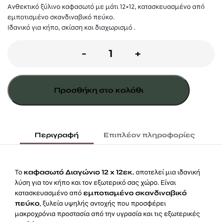
Ανθεκτικό ξύλινο καφασωτό με μάτι 12×12, κατασκευασμένο από
εμποτισμένο σκανδιναβικό πεύκο.
Ιδανικό για κήπο, σκίαση και διαχωρισμό .
Ξύλινο
-
+
Καφασωτό
Διαγώνιο
Προσθήκη στο καλάθι
(μάτι
12x12)
40
Περιγραφή
Επιπλέον πληροφορίες
x
180εκ.
Το
καφασωτό Διαγώνιο 12 x 12εκ.
αποτελεί μια ιδανική
ποσότητα
λύση για τον κήπο και τον εξωτερικό σας χώρο. Είναι
κατασκευασμένο από
εμποτισμένο σκανδιναβικό
πεύκο
, ξυλεία υψηλής αντοχής που προσφέρει
μακροχρόνια προστασία από την υγρασία και τις εξωτερικές