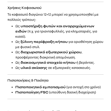
Χρήσεις Καφασωτού
Το καφασωτό διαγώνιο 12×12 μπορεί να χρησιμοποιηθεί με
πολλούς τρόπους:
Ως
υποστήριξη φυτών και αναρριχώμενων
ειδών
(π.χ. για τριανταφυλλιές, για κληματαριές, για
κισσό).
Ως
ξύλινη περίφραξη κήπου
για οριοθέτηση χώρου
με φυσικό στυλ.
Ως
διαχωριστικό εξωτερικού χώρου
,
προσφέροντας διακριτική απομόνωση.
Ως
διακοσμητικό στοιχείο κήπου
ή βεράντας.
Ως
υλικό σκίασης
σε εξωτερικές κατασκευές.
Πιστοποιήσεις & Ποιότητα
Πιστοποιητικό εμποτισμού
(για αντοχή στο χρόνο)
Πιστοποίηση FSC
(υπεύθυνη δασική διαχείριση)