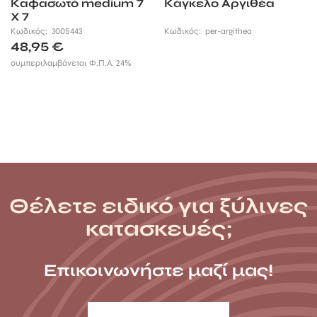
Καφασωτό medium 7
Κάγκελο Αργιθέα
X 7
Κωδικός:
3005443
Κωδικός:
per-argithea
48,95
€
συμπεριλαμβάνεται Φ.Π.Α. 24%
Θέλετε ειδικό για ξύλινες
κατασκευές;
Επικοινωνήστε μαζί μας!