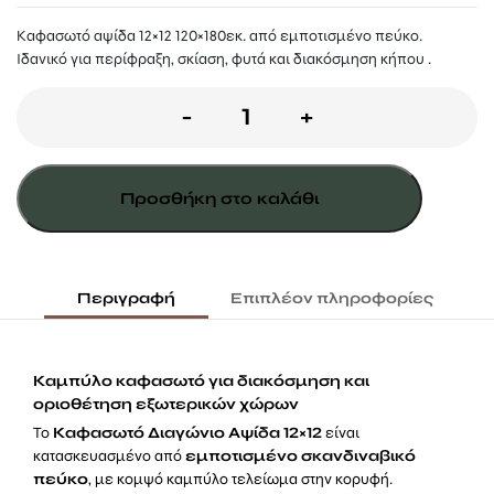
Καφασωτό αψίδα 12×12 120×180εκ. από εμποτισμένο πεύκο.
Ιδανικό για περίφραξη, σκίαση, φυτά και διακόσμηση κήπου .
Ξύλινο
-
+
Καφασωτό
Διαγώνιο
Προσθήκη στο καλάθι
(μάτι
12x12)
Αψίδα
Περιγραφή
Επιπλέον πληροφορίες
-
120
Καμπύλο καφασωτό για διακόσμηση και
x
οριοθέτηση εξωτερικών χώρων
Το
Καφασωτό Διαγώνιο Αψίδα 12×12
είναι
180εκ.
κατασκευασμένο από
εμποτισμένο σκανδιναβικό
ποσότητα
πεύκο
, με κομψό καμπύλο τελείωμα στην κορυφή.