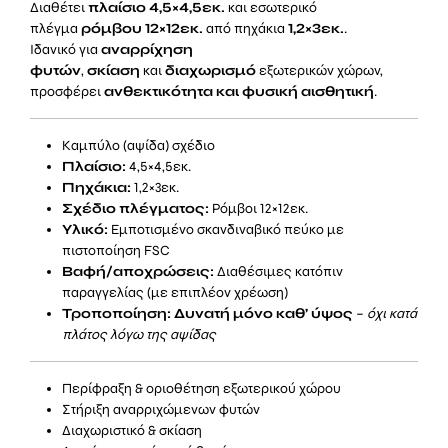
Διαθέτει
πλαίσιο 4,5×4,5εκ.
και εσωτερικό
πλέγμα
ρόμβου 12×12εκ.
από πηχάκια
1,2×3εκ.
.
Ιδανικό για
αναρρίχηση
φυτών
,
σκίαση
και
διαχωρισμό
εξωτερικών χώρων,
προσφέρει
ανθεκτικότητα και φυσική αισθητική
.
Καμπύλο (αψίδα) σχέδιο
Πλαίσιο:
4,5×4,5εκ.
Πηχάκια:
1,2×3εκ.
Σχέδιο πλέγματος:
Ρόμβοι 12×12εκ.
Υλικό:
Εμποτισμένο σκανδιναβικό πεύκο με
πιστοποίηση FSC
Βαφή/αποχρώσεις:
Διαθέσιμες κατόπιν
παραγγελίας (με επιπλέον χρέωση)
Τροποποίηση:
Δυνατή μόνο καθ’ ύψος
–
όχι κατά
πλάτος λόγω της αψίδας
Περίφραξη & οριοθέτηση εξωτερικού χώρου
Στήριξη αναρριχώμενων φυτών
Διαχωριστικό & σκίαση