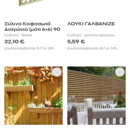
Ξύλινο Καφασωτό
ΛΟΥΚΙ ΓΑΛΒΑΝΙΖΕ
Διαγώνιο (μάτι 6×6) 90
x 90εκ.
Κωδικός:
456445
Κωδικός:
potamos-galvanize
32,10
€
5,59
€
συμπεριλαμβάνεται Φ.Π.Α. 24%
συμπεριλαμβάνεται Φ.Π.Α. 24%