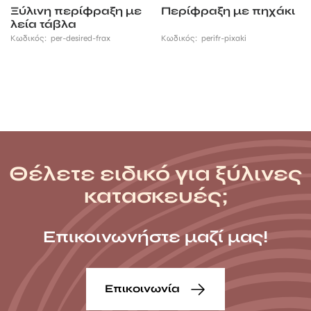
Ξύλινη περίφραξη με
Περίφραξη με πηχάκι
λεία τάβλα
Κωδικός:
per-desired-frax
Κωδικός:
perifr-pixaki
Θέλετε ειδικό για ξύλινες
κατασκευές;
Επικοινωνήστε μαζί μας!
Επικοινωνία