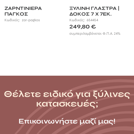
ΖΑΡΝΤΙΝΙΕΡΑ
ΞΥΛΙΝΗ ΓΛΑΣΤΡΑ |
ΠΑΓΚΟΣ
ΔΟΚΟΣ 7 X 7ΕΚ.
Κωδικός:
zar-pagkos
Κωδικός:
654454
249,80
€
συμπεριλαμβάνεται Φ.Π.Α. 24%
Θέλετε ειδικό για ξύλινες
κατασκευές;
Επικοινωνήστε μαζί μας!