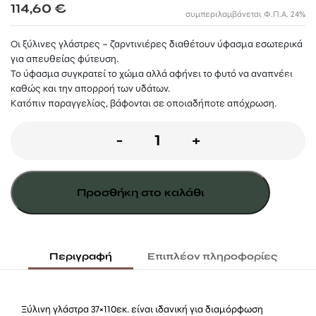
114,60
€
συμπεριλαμβάνεται Φ.Π.Α. 24%
Οι ξύλινες γλάστρες – ζαρντινιέρες διαθέτουν ύφασμα εσωτερικά
για απευθείας φύτευση.
Το ύφασμα συγκρατεί το χώμα αλλά αφήνει το φυτό να αναπνέει
καθώς και την απορροή των υδάτων.
Κατόπιν παραγγελίας, βάφονται σε οποιαδήποτε απόχρωση.
Ξύλινη
-
+
γλάστρα
παραλληλόγραμμη
Προσθήκη στο καλάθι
37(Υ)
x
50
Περιγραφή
Επιπλέον πληροφορίες
x
110εκ.
Ξύλινη γλάστρα 37×110εκ. είναι ιδανική για διαμόρφωση