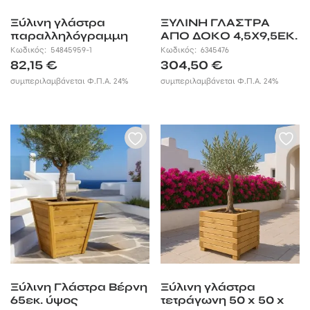
Ξύλινη γλάστρα
ΞΥΛΙΝΗ ΓΛΑΣΤΡΑ
παραλληλόγραμμη
ΑΠΟ ΔΟΚΟ 4,5X9,5ΕΚ.
33(Υ) x 40 x 90εκ.
Κωδικός:
54845959-1
Κωδικός:
6345476
82,15
€
304,50
€
συμπεριλαμβάνεται Φ.Π.Α. 24%
συμπεριλαμβάνεται Φ.Π.Α. 24%
Ξύλινη Γλάστρα Βέρνη
Ξύλινη γλάστρα
65εκ. ύψος
τετράγωνη 50 x 50 x