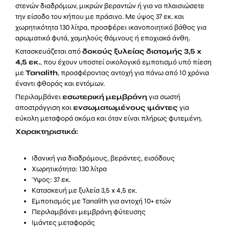
ποσότητα
στενών διαδρόμων, μικρών βεραντών ή για να πλαισιώσετε
την είσοδο του κήπου με πράσινο. Με ύψος 37 εκ. και
χωρητικότητα 130 λίτρα, προσφέρει ικανοποιητικό βάθος για
αρωματικά φυτά, χαμηλούς θάμνους ή εποχιακά άνθη.
Κατασκευάζεται από
δοκούς ξυλείας διατομής 3,5 x
4,5 εκ.
, που έχουν υποστεί οικολογικό εμποτισμό υπό πίεση
με
Tanalith
, προσφέροντας αντοχή για πάνω από 10 χρόνια
έναντι φθοράς και εντόμων.
Περιλαμβάνει
εσωτερική μεμβράνη
για σωστή
αποστράγγιση και
ενσωματωμένους ιμάντες
για
εύκολη μεταφορά ακόμα και όταν είναι πλήρως φυτεμένη.
Χαρακτηριστικά:
Ιδανική για διαδρόμους, βεράντες, εισόδους
Χωρητικότητα: 130 λίτρα
Ύψος: 37 εκ.
Κατασκευή με ξυλεία 3,5 x 4,5 εκ.
Εμποτισμός με Tanalith για αντοχή 10+ ετών
Περιλαμβάνει μεμβράνη φύτευσης
Ιμάντες μεταφοράς