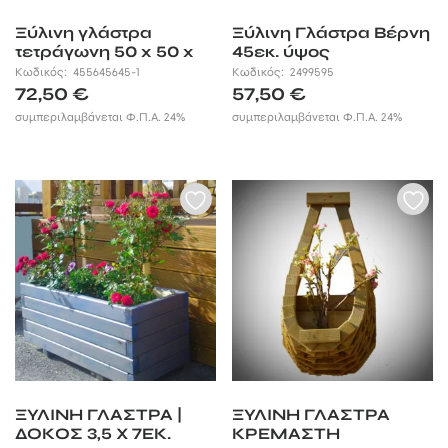
Ξύλινη γλάστρα
Ξύλινη Γλάστρα Βέρνη
τετράγωνη 50 x 50 x
45εκ. ύψος
37εκ. Ύψος
Κωδικός:
455645645-1
Κωδικός:
2499595
72,50
€
57,50
€
συμπεριλαμβάνεται Φ.Π.Α. 24%
συμπεριλαμβάνεται Φ.Π.Α. 24%
ΞΥΛΙΝΗ ΓΛΑΣΤΡΑ |
ΞΥΛΙΝΗ ΓΛΑΣΤΡΑ
ΔΟΚΟΣ 3,5 X 7ΕΚ.
ΚΡΕΜΑΣΤΗ