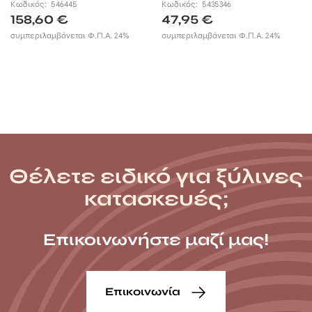
Κωδικός:
546445
Κωδικός:
5435346
158,60
€
47,95
€
συμπεριλαμβάνεται Φ.Π.Α. 24%
συμπεριλαμβάνεται Φ.Π.Α. 24%
Θέλετε ειδικό για ξύλινες
κατασκευές;
Επικοινωνήστε μαζί μας!
Επικοινωνία