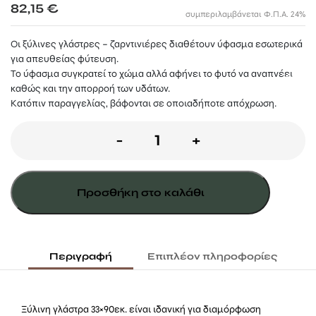
82,15
€
συμπεριλαμβάνεται Φ.Π.Α. 24%
Οι ξύλινες γλάστρες – ζαρντινιέρες διαθέτουν ύφασμα εσωτερικά
για απευθείας φύτευση.
Το ύφασμα συγκρατεί το χώμα αλλά αφήνει το φυτό να αναπνέει
καθώς και την απορροή των υδάτων.
Κατόπιν παραγγελίας, βάφονται σε οποιαδήποτε απόχρωση.
Ξύλινη
-
+
γλάστρα
παραλληλόγραμμη
Προσθήκη στο καλάθι
33(Υ)
x
40
Περιγραφή
Επιπλέον πληροφορίες
x
90εκ.
Ξύλινη γλάστρα 33×90εκ. είναι ιδανική για διαμόρφωση