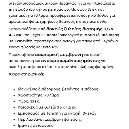
ποσότητα
στενών διαδρόμων, μικρών βεραντών ή για να πλαισιώσετε
την είσοδο του κήπου με πράσινο. Με ύψος 33 εκ. και
χωρητικότητα 70 λίτρα, προσφέρει ικανοποιητικό βάθος για
αρωματικά φυτά, χαμηλούς θάμνους ή εποχιακά άνθη.
Κατασκευάζεται από
δοκούς ξυλείας διατομής 3,5 x
4,5 εκ.
, που έχουν υποστεί οικολογικό εμποτισμό υπό πίεση
με
Tanalith
, προσφέροντας αντοχή για πάνω από 10 χρόνια
έναντι φθοράς και εντόμων.
Περιλαμβάνει
εσωτερική μεμβράνη
για σωστή
αποστράγγιση και
ενσωματωμένους ιμάντες
για
εύκολη μεταφορά ακόμα και όταν είναι πλήρως φυτεμένη.
Χαρακτηριστικά:
Ιδανική για διαδρόμους, βεράντες, εισόδους
Χωρητικότητα: 70 λίτρα
Ύψος: 33 εκ.
Κατασκευή με ξυλεία 3,5 x 4,5 εκ.
Εμποτισμός με Tanalith για αντοχή 10+ ετών
Περιλαμβάνει μεμβράνη φύτευσης
Ιμάντες μεταφοράς