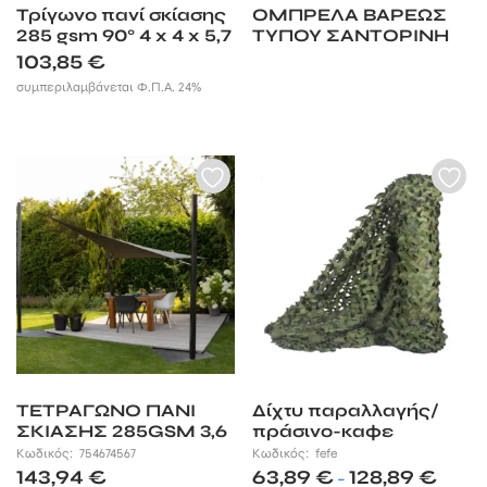
Τρίγωνο πανί σκίασης
ΟΜΠΡΕΛΑ ΒΑΡΕΩΣ
285 gsm 90° 4 x 4 x 5,7
ΤΥΠΟΥ ΣΑΝΤΟΡΙΝΗ
m Nesling
103,85
€
συμπεριλαμβάνεται Φ.Π.Α. 24%
ΤΕΤΡΑΓΩΝΟ ΠΑΝΙ
Δίχτυ παραλλαγής/
ΣΚΙΑΣΗΣ 285GSM 3,6
πράσινο-καφε
X 3,6M NESLING
Κωδικός:
754674567
Κωδικός:
fefe
Price
143,94
€
63,89
€
128,89
€
–