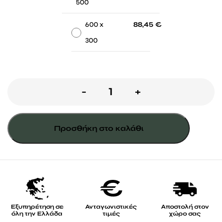
500
-
-
600 x
88,45
€
300
ΔΙΧΤΥ
-
+
ΠΑΡΑΛΛΑΓΗΣ
"SAND"
Προσθήκη στο καλάθι
120gr/m2
ΜΠΕΖ
ΑΜΜΟΥ
ποσότητα
Εξυπηρέτηση σε
Ανταγωνιστικές
Αποστολή στον
όλη την Ελλάδα
τιμές
χώρο σας