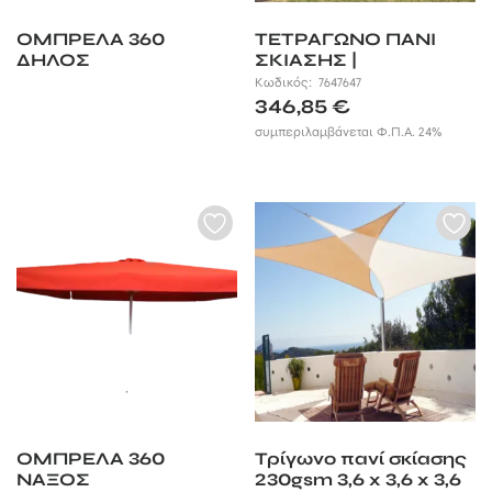
ΟΜΠΡΕΛΑ 360
ΤΕΤΡΑΓΩΝΟ ΠΑΝΙ
ΔΗΛΟΣ
ΣΚΙΑΣΗΣ |
ΑΔΙΑΒΡΟΧΟ 5Χ5 Μ.
Κωδικός:
7647647
346,85
€
συμπεριλαμβάνεται Φ.Π.Α. 24%
ΟΜΠΡΕΛΑ 360
Τρίγωνο πανί σκίασης
ΝΑΞΟΣ
230gsm 3,6 x 3,6 x 3,6