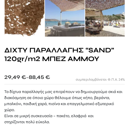
ΞΥΛΙΝΕΣ ΤΟΥΑΛΕΤΕΣ
ΣΠΙΤΑΚΙΑ ΣΚΥΛΩΝ
ΞΥΛΙΝΟΙ ΦΡΑΧΤΕΣ ΠΡΟΣ ΕΝΟΙΚΙΑΣΗ
WPC ΠΕΡΙΦΡΑΞΗ
ΜΕΤΑΛΛΙΚΑ ΑΞΕΣΟΥΑΡ ΠΑΝΙΩΝ
ΑΛΑΞΙΕΡΑ ΠΑΡΑΛΙΑΣ
ΞΥΛΙΝΑ ΤΡΑΠΕΖΙΑ & ΚΑΡΕΚΛΕΣ
ΕΞΑΡΤΗΜΑΤΑ
ΣΠΙΤΑΚΙΑ ΓΙΑ ΓΑΤΕΣ
ΟΜΠΡΕΛΕΣ ΠΡΟΣ ΕΝΟΙΚΙΑΣΗ
ΣΤΑΒΛΟΙ ΑΛΟΓΩΝ
ΔΙΑΦΟΡΕΣ ΚΑΤΑΣΚΕΥΕΣ ΠΡΟΣ ΕΝΟΙΚΙΑΣΗ
ΞΥΛΙΝΑ ΚΟΤΕΤΣΙΑ
ΞΥΛΙΝΟΙ ΚΑΔΟΙ ΠΡΟΣ ΕΝΟΙΚΙΑΣΗ
ΔΙΧΤΥ ΠΑΡΑΛΛΑΓΗΣ “SAND”
120gr/m2 ΜΠΕΖ ΑΜΜΟΥ
ΣΥΜΜΕΤΟΧΕΣ ΣΕ ΧΡΙΣΤΟΥΓΕΝΝΙΑΤΙΚΑ ΧΩΡΙΑ
ΣΥΜΜΕΤΟΧΕΣ ΣΕ EVENTS
Price
29,49
€
88,45
€
–
συμπεριλαμβάνεται Φ.Π.Α. 24%
range:
29,49 €
Τα δίχτυα παραλλαγής μας επιτρέπουν να δημιουργούμε σκιά και
through
διακόσμηση σε όποιο χώρο θέλουμε όπως κήπο, βεράντα,
88,45 €
μπαλκόνι, παιδική χαρά, πισίνα και επαγγελματικό εξωτερικό
χώρο.
Είναι σε μικρή συσκευασία – πακέτο, ελαφριά και
στηρίζονται πολύ εύκολα.