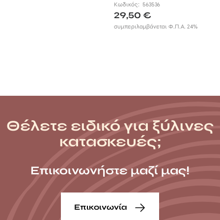
m
Κωδικός:
563536
29,50
€
συμπεριλαμβάνεται Φ.Π.Α. 24%
Θέλετε ειδικό για ξύλινες
κατασκευές;
Επικοινωνήστε μαζί μας!
Επικοινωνία