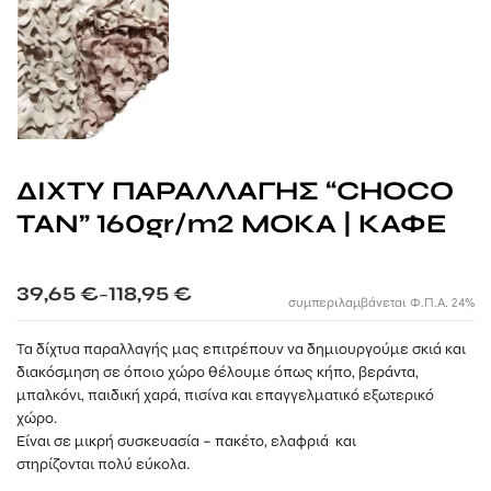
ΞΥΛΙΝΕΣ ΤΟΥΑΛΕΤΕΣ
ΣΠΙΤΑΚΙΑ ΣΚΥΛΩΝ
ΞΥΛΙΝΟΙ ΦΡΑΧΤΕΣ ΠΡΟΣ ΕΝΟΙΚΙΑΣΗ
WPC ΠΕΡΙΦΡΑΞΗ
ΜΕΤΑΛΛΙΚΑ ΑΞΕΣΟΥΑΡ ΠΑΝΙΩΝ
ΑΛΑΞΙΕΡΑ ΠΑΡΑΛΙΑΣ
ΞΥΛΙΝΑ ΤΡΑΠΕΖΙΑ & ΚΑΡΕΚΛΕΣ
ΕΞΑΡΤΗΜΑΤΑ
ΣΠΙΤΑΚΙΑ ΓΙΑ ΓΑΤΕΣ
ΟΜΠΡΕΛΕΣ ΠΡΟΣ ΕΝΟΙΚΙΑΣΗ
ΣΤΑΒΛΟΙ ΑΛΟΓΩΝ
ΔΙΑΦΟΡΕΣ ΚΑΤΑΣΚΕΥΕΣ ΠΡΟΣ ΕΝΟΙΚΙΑΣΗ
ΞΥΛΙΝΑ ΚΟΤΕΤΣΙΑ
ΞΥΛΙΝΟΙ ΚΑΔΟΙ ΠΡΟΣ ΕΝΟΙΚΙΑΣΗ
ΔΙΧΤΥ ΠΑΡΑΛΛΑΓΗΣ “CHOCO
TAN” 160gr/m2 ΜΟΚΑ | ΚΑΦΕ
ΣΥΜΜΕΤΟΧΕΣ ΣΕ ΧΡΙΣΤΟΥΓΕΝΝΙΑΤΙΚΑ ΧΩΡΙΑ
ΣΥΜΜΕΤΟΧΕΣ ΣΕ EVENTS
Price
39,65
€
118,95
€
–
συμπεριλαμβάνεται Φ.Π.Α. 24%
range:
39,65 €
Τα δίχτυα παραλλαγής μας επιτρέπουν να δημιουργούμε σκιά και
through
διακόσμηση σε όποιο χώρο θέλουμε όπως κήπο, βεράντα,
118,95 €
μπαλκόνι, παιδική χαρά, πισίνα και επαγγελματικό εξωτερικό
χώρο.
Είναι σε μικρή συσκευασία – πακέτο, ελαφριά και
στηρίζονται πολύ εύκολα.