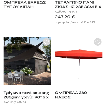
ΟΜΠΡΕΛΑ ΒΑΡΕΩΣ
ΤΕΤΡΑΓΩΝΟ ΠΑΝΙ
ΤΥΠΟΥ ΔΙΠΛΗ
ΣΚΙΑΣΗΣ 285GSM 5 X
ΑΝΔΡΟΣ
5M NESLING
Κωδικός:
756476
247,20
€
συμπεριλαμβάνεται Φ.Π.Α. 24%
Τρίγωνο πανί σκίασης
ΟΜΠΡΕΛΑ 360
285gsm γωνία 90° 5 x
ΝΑΞΟΣ
5 x 7,1m Nesling
Κωδικός:
6453645