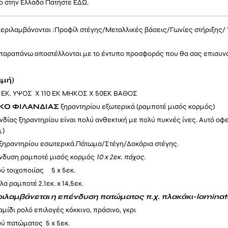
ο στην Ελλάδα Πατήστε
ΕΔΩ.
περιλαμβάνονται :
Προφίλ στέγης
/
Μεταλλικές βάσεις
/
Γωνίες στήριξης
/
τα παραπάνω αποστέλλονται με το έντυπο προσφοράς που θα σας επισυ
ιμή)
0 ΕΚ. ΥΨΟΣ Χ 110 ΕΚ ΜΗΚΟΣ Χ 50ΕΚ ΒΑΘΟΣ
ΥΚΟ
ΦΙΛΑΝΔΙΑΣ
ξηραντηρίου εξωτερικά (ραμποτέ μισός κορμός)
νδίας ξηραντηρίου είναι πολύ ανθεκτική με πολύ πυκνές ίνες. Αυτό οφε
.)
 ξηραντηρίου εσωτερικά.Πάτωμα/Στέγη/Δοκάρια στέγης.
νδυση ραμποτέ μισός κορμός
10 x 2εκ. πάχος.
ύ τοιχοποιίας 5 x 5εκ.
βλα
ραμποτέ 2.1εκ
. x 14,5εκ.
ιλαμβάνεται η επένδυση πατώματος π.χ. πλακάκι-laminat
μίδι ρολό επιλογές κόκκινο, πράσινο, γκρι
ύ πατώματος 5 x 5εκ.