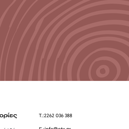
ορίες
T.:
2262 036 388
E.:
info@ctx.gr