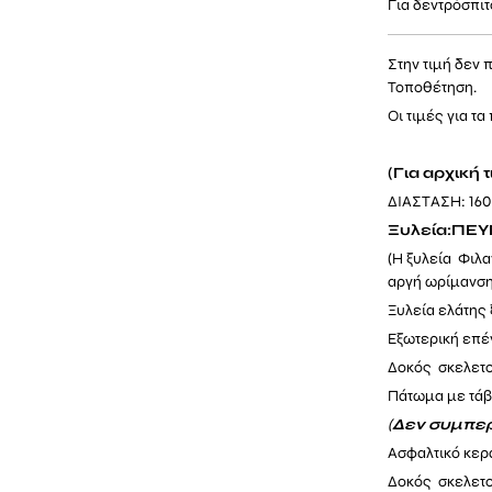
Για δεντρόσπιτ
Στην τιμή δεν 
Τοποθέτηση.
Οι τιμές για 
(Για αρχική τ
ΔΙΑΣΤΑΣΗ: 16
Ξυλεία:ΠΕ
(Η ξυλεία Φιλα
αργή ωρίμανση
Ξυλεία ελάτης
Εξωτερική επέ
Δοκός σκελετο
Πάτωμα με τά
(
Δεν συμπερ
Ασφαλτικό κερα
Δοκός σκελετο