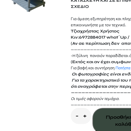
ΚΑΤΑΣΚΕΥΗ ΚΑΙ ΣΕ ΕΠΙΘ
ΣΧΕΔΙΟ
Για άμεση εξυπηρέτηση και πλη
επικοινωνήστε με τον τεχνικό.
Τζιαχρήστας Χρήστος
Κιν:6972884017 what΄Up / 
(Αν σε περίπτωση δεν απαν
——————————————————
-Η ξύλινη πανσιόν παραδίδεται 
(Εκτός και αν έχει συμφων
Για βαφή και συντήρηση
Πατήστε
Οι φωτογραφίες είναι ενδε
Για τα χαρακτηριστικά του 
ότι αναγράφεται
στην περι
—————————————————
Οι τιμές αφορούν τεμάχια.
——————————————————
Πανσιόν
-
+
Προσθήκη
για
καλάθ