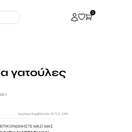
0
ια γατούλες
00-1
συμπεριλαμβάνεται Φ.Π.Α. 24%
 ΕΠΙΚΟΙΝΩΝΗΣΤΕ ΜΑΖΙ ΜΑΣ