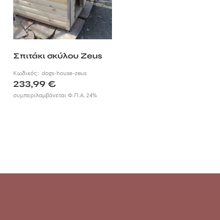
Σπιτάκι σκύλου Zeus
Κωδικός:
dogs-house-zeus
233,99
€
συμπεριλαμβάνεται Φ.Π.Α. 24%