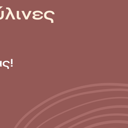
ύλινες
ς!