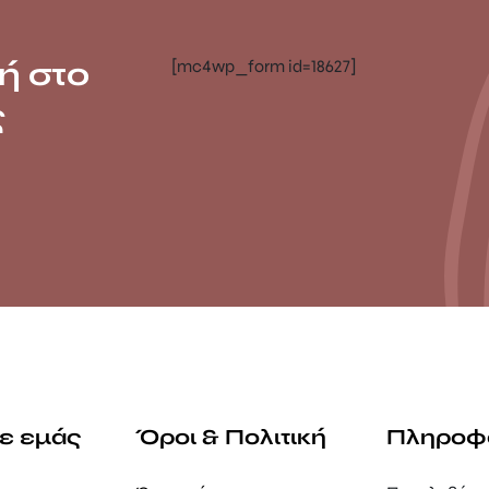
ή στο
[mc4wp_form id=18627]
ς
με εμάς
Όροι & Πολιτική
Πληροφ