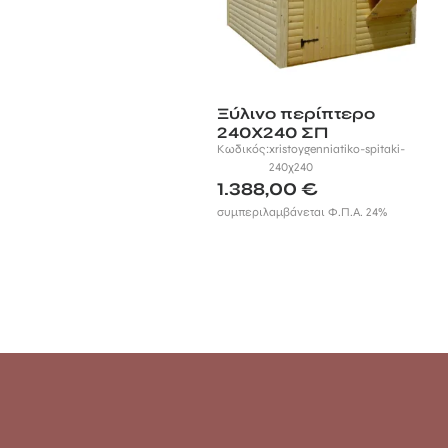
Ξύλινο περίπτερο
240Χ240 ΣΠ
Κωδικός:
xristoygenniatiko-spitaki-
240χ240
1.388,00
€
συμπεριλαμβάνεται Φ.Π.Α. 24%