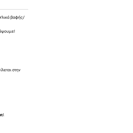
Υλικά βαφής
/
νάψουμε!
ίλεται στην
e
).