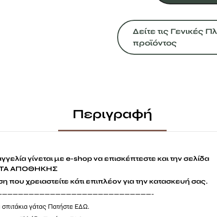
γατούλες
Πυραμίδα
Δείτε τις Γενικές 
ποσότητα
προϊόντος
Περιγραφή
γγελία γίνεται με e-shop να επισκέπτεστε και την σελίδα
ΤΑ ΑΠΟΘΗΚΗΣ
η που χρειαστείτε κάτι επιπλέον για την κατασκευή σας.
—————————————————————————————-
 σπιτάκια γάτας Πατήστε
ΕΔΩ.