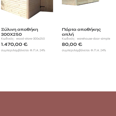
Ξύλινη αποθήκη
Πόρτα αποθήκης
300Χ250
απλή
Κωδικός:
wood-store-300x250
Κωδικός:
warehouse-door-simple
1.470,00
€
80,00
€
συμπεριλαμβάνεται Φ.Π.Α. 24%
συμπεριλαμβάνεται Φ.Π.Α. 24%