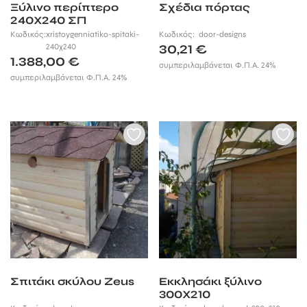
Ξύλινο περίπτερο
Σχέδια πόρτας
240Χ240 ΣΠ
Κωδικός:
xristoygenniatiko-spitaki-
Κωδικός:
door-designs
240χ240
30,21
€
1.388,00
€
συμπεριλαμβάνεται Φ.Π.Α. 24%
συμπεριλαμβάνεται Φ.Π.Α. 24%
Σπιτάκι σκύλου Zeus
Εκκλησάκι ξύλινο
300Χ210