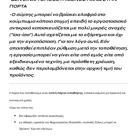
ΠΟΡΤΑ
-Ο σύρτης μπορεί να βρίσκει ελαφρά στο
κούμπωμα κάποια στιγμή επειδή το εργοστασιακό
αντικρικό κατασκευάζεται με πολύ μικρές ανοχές
(“ίσα-ίσα”).Αυτό σχετίζεται με το εξάρτημα και όχι
με την εγκατάσταση. Για τον λόγο αυτό, Εάν
απαιτηθεί επιπλέον ρύθμιση μετά την τοποθέτηση,
η εργασία μπορεί να γίνει είτε από εμάς είτε από
εξειδικευμένο τεχνίτη,
με πρόσθετη χρέωση
,
καθώς δεν περιλαμβάνεται στην αρχική τιμή του
προϊόντος.
Η πόρτα που τοποθετούμε είναι
απλή πόρτα αποθήκης
, κατασκευασμένη για πρακτική και
οικονομική χρήση.
Λόγω του τύπου της:
δεν εφαρμόζει απόλυτα αεροστεγώς,
με αλλαγές υγρασίας και θερμοκρασίας (διαστολές–συστολές ξύλου) μπορεί να
“βρίσκει” λίγο στο κλείσιμο.