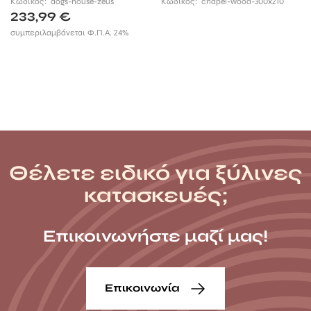
Κωδικός:
dogs-house-zeus
Κωδικός:
chapel-wood-300x210
233,99
€
συμπεριλαμβάνεται Φ.Π.Α. 24%
Θέλετε ειδικό για ξύλινες
κατασκευές;
Επικοινωνήστε μαζί μας!
Επικοινωνία