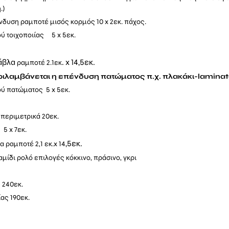
.)
νδυση ραμποτέ μισός κορμός 10 x 2εκ. πάχος.
ύ τοιχοποιίας 5 x 5εκ.
άβλα
. x 14,5εκ.
ραμποτέ 2.1εκ
ιλαμβάνεται η επένδυση πατώματος π.χ. πλακάκι-laminat
ύ πατώματος 5 x 5εκ.
 περιμετρικά 20εκ.
5 x 7εκ.
,5εκ.
α ραμποτέ 2,1 εκ.x
14
μίδι ρολό επιλογές κόκκινο, πράσινο, γκρι
 240εκ.
ας 190εκ.