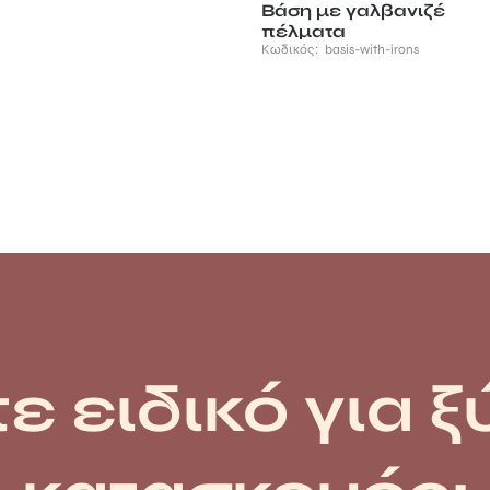
Βάση με γαλβανιζέ
πέλματα
Κωδικός:
basis-with-irons
ε ειδικό για ξ