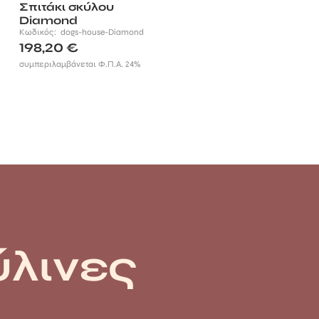
Σπιτάκι σκύλου
Diamond
Κωδικός:
dogs-house-Diamond
198,20
€
συμπεριλαμβάνεται Φ.Π.Α. 24%
ύλινες