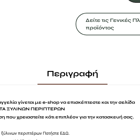
240Χ240
ποσότητα
Δείτε τις Γενικές 
προϊόντος
Περιγραφή
γγελία γίνεται με e-shop να επισκέπτεστε και την σελίδα
Α ΞΥΛΙΝΩΝ ΠΕΡΙΠΤΕΡΩΝ
η που χρειαστείτε κάτι επιπλέον για την κατασκευή σας.
α ξύλινων περιπτέρων Πατήστε
ΕΔΩ
.