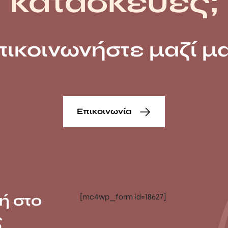
κατασκευές;
πικοινωνήστε μαζί μα
Επικοινωνία
ή στο
[mc4wp_form id=18627]
ς