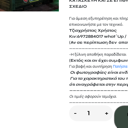
ΚΑΤΑΣΚΕΥΗ ΚΑΙ ΣΕ ΕΠΙΘ
ΣΧΕΔΙΟ
Για άμεση εξυπηρέτηση και πλη
επικοινωνήστε με τον τεχνικό.
Τζιαχρήστας Χρήστος
Κιν:6972884017 what΄Up / 
(Αν σε περίπτωση δεν απαν
——————————————————
-Η ξύλινη αποθήκη παραδίδεται
(Εκτός και αν έχει συμφων
Για βαφή και συντήρηση
Πατήστε
Οι φωτογραφίες είναι ενδε
Για τα χαρακτηριστικά του 
ότι αναγράφεται
στην περι
—————————————————
Οι τιμές αφορούν τεμάχια.
——————————————————
Ξύλινο
-
+
περίπτερο