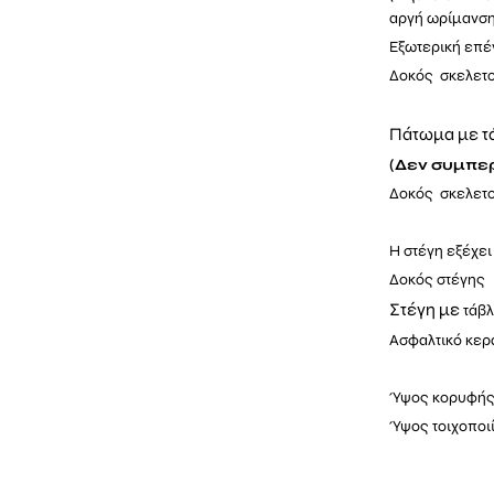
αργή ωρίμανση
Εξωτερική επέ
Δοκός σκελετο
Πάτωμα με τ
(Δεν συμπερ
Δοκός σκελετο
Η στέγη εξέχει
Δοκός στέγης 
Στέγη με
τάβλ
Ασφαλτικό κερα
Ύψος κορυφής
Ύψος τοιχοποιί