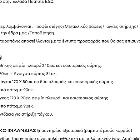
ο στην Ελλάδα Πατήστε
ΕΔΩ.
περιλαμβάνονται :
Προφίλ στέγης
/
Μεταλλικές βάσεις
/
Γωνίες στήριξης
/
την έδρα μας /Τοποθέτηση.
τα παραπάνω αποστέλλονται με το έντυπο προσφοράς που θα σας επισυ
ή)
θήκης σε μία πλευρά 240εκ. και εσωτερικός σύρτης.
0εκ. – Άνοιγμα πόρτας 84εκ.
άγκοι 170 Χ 80εκ. σε δύο πλευρές και εσωτερικός σύρτης.
πό πάτωμα 90εκ.
κος 170 Χ 90εκ. σε μία πλευρά και εσωτερικός σύρτης.
πό πάτωμα 90εκ.
ντζάκια για στήριξη πάγκου.
ΥΚΟ
ΦΙΛΑΝΔΙΑΣ
ξηραντηρίου εξωτερικά (ραμποτέ μισός κορμός)
νδίας ξηραντηρίου είναι πολύ ανθεκτική με πολύ πυκνές ίνες. Αυτό οφε