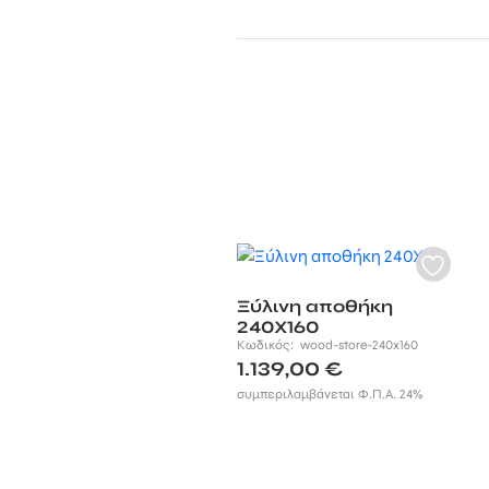
Ξύλινη αποθήκη
240Χ160
Κωδικός:
wood-store-240x160
1.139,00
€
συμπεριλαμβάνεται Φ.Π.Α. 24%