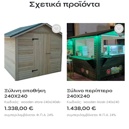
Σχετικά προϊόντα
Ξύλινη αποθήκη
Ξύλινο περίπτερο
240Χ240
240Χ240
Κωδικός:
wooden-store-240x240ek-
Κωδικός:
wooden-kiosk-240x240
1.338,00
€
1.438,00
€
συμπεριλαμβάνεται Φ.Π.Α. 24%
συμπεριλαμβάνεται Φ.Π.Α. 24%