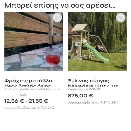
Μπορεί επίσης να σας αρέσει…
Φράχτης με τάβλα
Ξύλινος πύργος
deck διπλής όψης
belvedere 120εκ. με
Κωδικός:
perifraxi-me-tabla-diplis-
Κωδικός:
543534634
εμποτισμένη
προέκταση
ocis
875,00
€
Price
12,56
€
21,55
€
–
συμπεριλαμβάνεται Φ.Π.Α. 24%
range:
συμπεριλαμβάνεται Φ.Π.Α. 24%
12,56 €
through
21,55 €