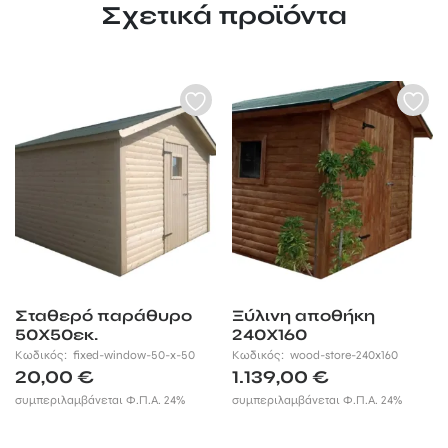
Σχετικά προϊόντα
Σταθερό παράθυρο
Ξύλινη αποθήκη
50Χ50εκ.
240Χ160
Κωδικός:
fixed-window-50-x-50
Κωδικός:
wood-store-240x160
20,00
€
1.139,00
€
συμπεριλαμβάνεται Φ.Π.Α. 24%
συμπεριλαμβάνεται Φ.Π.Α. 24%