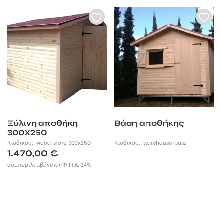
Ξύλινη αποθήκη
Βάση αποθήκης
300Χ250
Κωδικός:
wood-store-300x250
Κωδικός:
warehouse-base
1.470,00
€
συμπεριλαμβάνεται Φ.Π.Α. 24%