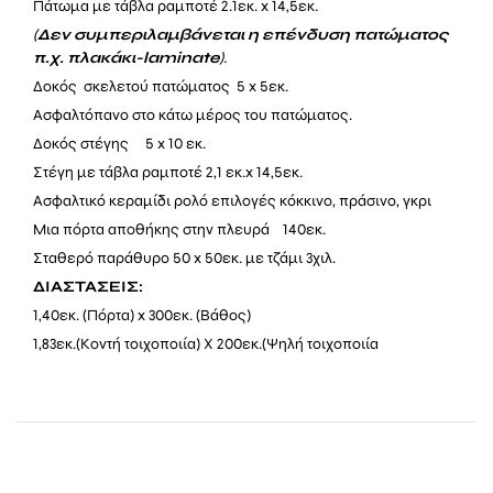
Πάτωμα με τάβλα
ραμποτέ 2.1εκ
. x 14,5εκ.
(
Δεν συμπεριλαμβάνεται η επένδυση πατώματος
π.χ. πλακάκι-laminate
).
Δοκός σκελετού πατώματος 5 x 5εκ.
Ασφαλτόπανο στο κάτω μέρος του πατώματος.
Δοκός στέγης 5 x 10 εκ.
Στέγη με
τάβλα ραμποτέ 2,1 εκ.x
14
,5εκ.
Ασφαλτικό κεραμίδι ρολό επιλογές κόκκινο, πράσινο, γκρι
Μια πόρτα αποθήκης στην πλευρά 140εκ.
Σταθερό παράθυρο 50 x 50εκ. με τζάμι 3χιλ.
ΔΙΑΣΤΑΣΕΙΣ:
1,40εκ. (Πόρτα) x 300εκ. (Βάθος)
1,83εκ.(Κοντή τοιχοποιία) Χ 200εκ.(Ψηλή τοιχοποιία