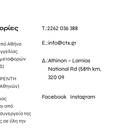
ορίες
T.:
2262 036 388
E.:
info@ctx.gr
πό Αθήνα
γγελίας.
 μεταφορών
Δ.:
Athinon – Lamias
S)
National Rd (58th km,
320 09
, ΡΕΝΤΗ
 Αθηνών)
Facebook
Instagram
μας
αι από
συνεργεία της
ς σε όλη την