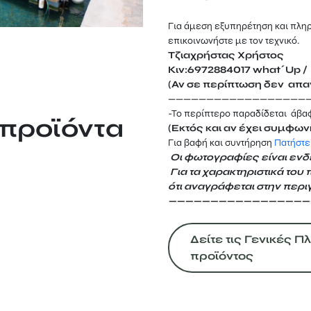
Για άμεση εξυπηρέτηση και πλη
επικοινωνήστε με τον τεχνικό.
Τζιαχρήστας Χρήστος
Κιν:6972884017 what΄Up / 
(Αν σε περίπτωση δεν απαν
——————————————————
-Το περίπτερο παραδίδεται άβα
 προϊόντα
(Εκτός και αν έχει συμφων
Για βαφή και συντήρηση
Πατήστε
Οι φωτογραφίες είναι ενδε
Για τα χαρακτηριστικά του 
ότι αναγράφεται
στην περι
—————————————————
Δείτε τις Γενικές 
προϊόντος