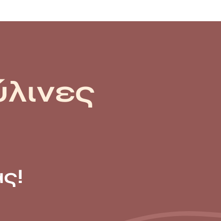
ύλινες
ς!