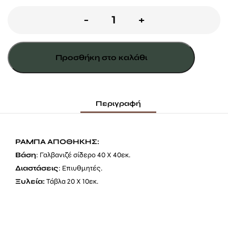
Ράμπα
-
+
αποθήκης
ποσότητα
Προσθήκη στο καλάθι
Περιγραφή
ΡΑΜΠΑ ΑΠΟΘΗΚΗΣ:
Βάση
: Γαλβανιζέ σίδερο 40 Χ 40εκ.
Διαστάσεις
: Επιυθμητές.
Ξυλεία:
Τάβλα 20 Χ 10εκ.