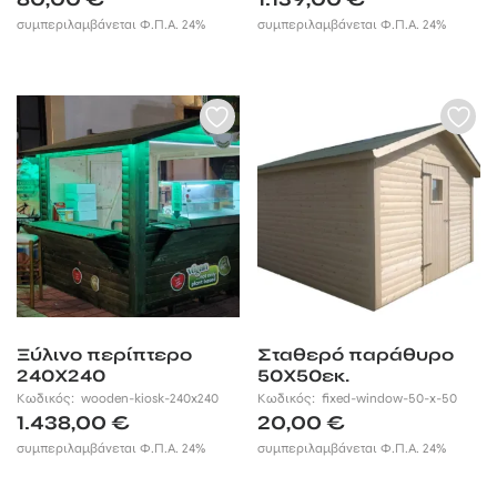
συμπεριλαμβάνεται Φ.Π.Α. 24%
συμπεριλαμβάνεται Φ.Π.Α. 24%
Ξύλινο περίπτερο
Σταθερό παράθυρο
240Χ240
50Χ50εκ.
Κωδικός:
wooden-kiosk-240x240
Κωδικός:
fixed-window-50-x-50
1.438,00
€
20,00
€
συμπεριλαμβάνεται Φ.Π.Α. 24%
συμπεριλαμβάνεται Φ.Π.Α. 24%