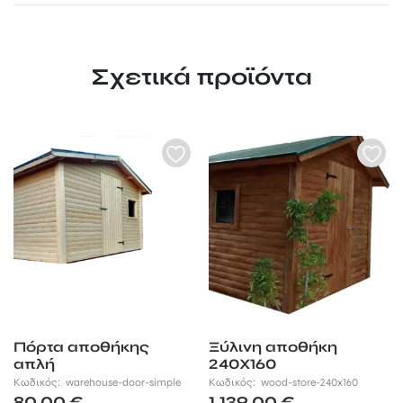
Σχετικά προϊόντα
Πόρτα αποθήκης
Ξύλινη αποθήκη
απλή
240Χ160
Κωδικός:
warehouse-door-simple
Κωδικός:
wood-store-240x160
80,00
€
1.139,00
€