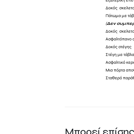
Εξωτερική επέ
Δοκός σκελετο
Πάτωμα με τά
(
Δεν συμπερ
Δοκός σκελετο
Ασφαλτόπανο σ
Δοκός στέγης 
Στέγη με
τάβλα
Ασφαλτικό κερα
Μια πόρτα απο
Σταθερό παράθυ
Μπορεί επίσης