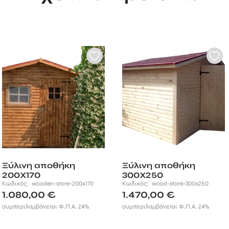
Ξύλινη αποθήκη
Ξύλινη αποθήκη
200Χ170
300Χ250
Κωδικός:
wooden-store-200x170
Κωδικός:
wood-store-300x250
1.080,00
€
1.470,00
€
συμπεριλαμβάνεται Φ.Π.Α. 24%
συμπεριλαμβάνεται Φ.Π.Α. 24%