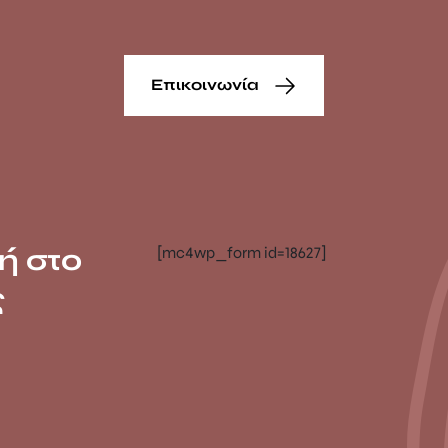
Επικοινωνία
ή στο
[mc4wp_form id=18627]
ς