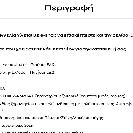
Περιγραφή
γγελία γίνεται με e-shop να επισκέπτεστε και την σελίδα:
E
η που χρειαστείτε κάτι επιπλέον για την κατασκευή σας.
—————————————————————————————-
α wood studios: Πατήστε
ΕΔΩ.
το στην Ελλάδα; Πατήστε
ΕΔΩ.
ΙΚΑ
ΥΚΟ
ΦΙΛΑΝΔΙΑΣ
ξηραντηρίου εξωτερικά (ραμποτέ μισός κορμός)
νδίας ξηραντηρίου είναι πολύ ανθεκτική με πολύ πυκνές ίνες. Αυτό οφε
.)
 ξηραντηρίου εσωτερικά.Πάτωμα/Στέγη/Δοκάρια στέγης.
 περιμετρικά 20εκ.