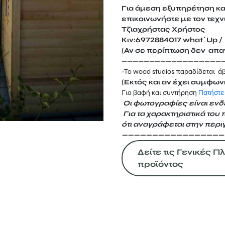
Για άμεση εξυπηρέτηση κ
επικοινωνήστε με τον τεχν
Τζιαχρήστας Χρήστος
Κιν:6972884017 what΄Up / 
(Αν σε περίπτωση δεν απαν
——————————————————
-Το wood studios παραδίδεται ά
(Εκτός και αν έχει συμφων
Για βαφή και συντήρηση
Πατήστε
Οι φωτογραφίες είναι ενδε
Για τα χαρακτηριστικά του 
ότι
αναγράφεται
στην περι
—————————————————
Δείτε τις Γενικές 
προϊόντος