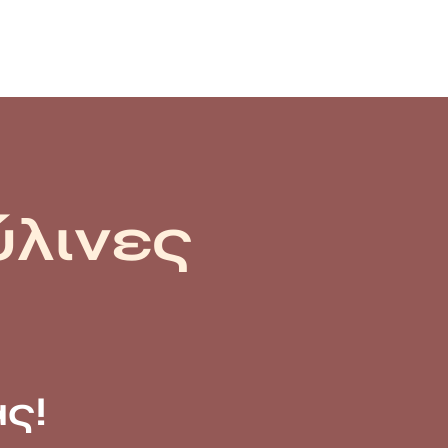
ύλινες
ς!