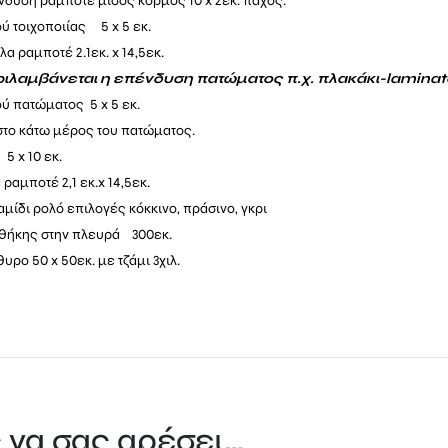
νδυση ραμποτέ μισός κορμός 10 x 2εκ. πάχος.
ύ τοιχοποιίας 5 x 5 εκ.
βλα
ραμποτέ 2.1εκ
. x 14,5εκ.
ιλαμβάνεται η επένδυση πατώματος π.χ. πλακάκι-laminat
ύ πατώματος 5 x 5 εκ.
το κάτω μέρος του πατώματος.
5 x 10 εκ.
 ραμποτέ 2,1 εκ.x
14
,5εκ.
μίδι ρολό επιλογές κόκκινο, πράσινο, γκρι
θήκης στην πλευρά 300εκ.
ρο 50 x 50εκ. με τζάμι 3χιλ.
 να σας αρέσει…