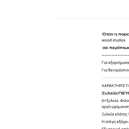
Όταν η παρα
wood studios
σε περίπτωσ
————————
Για εξαρτήματ
Για δεντρόσπι
ΧΑΡΑΚΤΗΡΙΣΤ
Ξυλεία:ΠΕ
(Η ξυλεία Φιλα
αργή ωρίμανση
Ξυλεία ελάτης
Η στέγη εξέχει