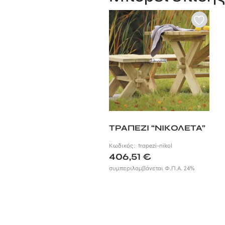
ΤΡΑΠΕΖΙ “ΝΙΚΟΛΕΤΑ”
Κωδικός:
trapezi-nikol
406,51
€
συμπεριλαμβάνεται Φ.Π.Α. 24%