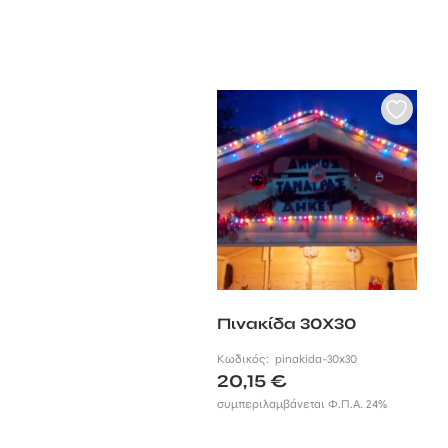
Πινακίδα 30Χ30
Κωδικός:
pinakida-30x30
20,15
€
συμπεριλαμβάνεται Φ.Π.Α. 24%