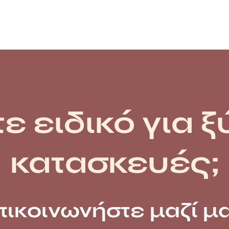
ε ειδικό για ξ
κατασκευές;
πικοινωνήστε μαζί μα