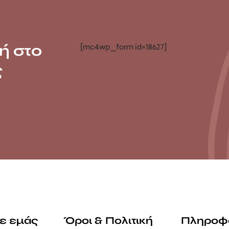
ή στο
[mc4wp_form id=18627]
ς
με εμάς
Όροι & Πολιτική
Πληροφ