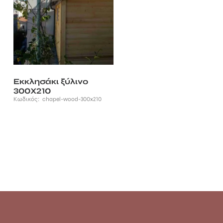
Εκκλησάκι ξύλινο
300Χ210
Κωδικός:
chapel-wood-300x210