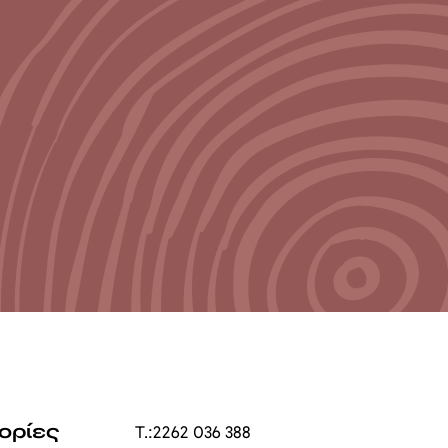
ορίες
T.:
2262 036 388