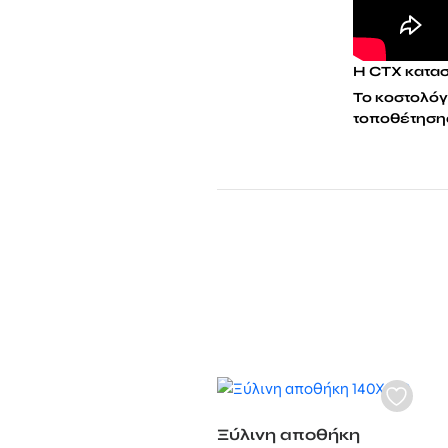
Η CTX κατασ
Το κοστολόγι
τοποθέτησης
Ξύλινη αποθήκη