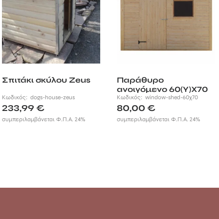
Σπιτάκι σκύλου Zeus
Παράθυρο
ανοιγόμενο 60(Υ)Χ70
Κωδικός:
dogs-house-zeus
εκ.
Κωδικός:
window-shed-60χ70
233,99
€
80,00
€
συμπεριλαμβάνεται Φ.Π.Α. 24%
συμπεριλαμβάνεται Φ.Π.Α. 24%