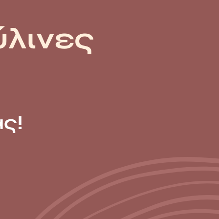
ύλινες
ς!