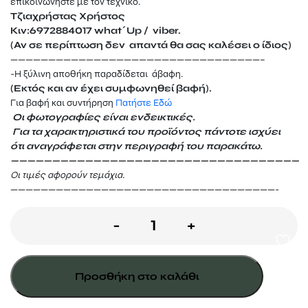
επικοινωνήστε με τον τεχνικό.
Τζιαχρήστας Χρήστος
Κιν:6972884017 what΄Up / viber.
(Αν σε περίπτωση δεν απαντά θα σας καλέσει ο ίδιος)
—————————————————————————————————–
-Η ξύλινη αποθήκη παραδίδεται άβαφη.
(Εκτός και αν έχει συμφωνηθεί βαφή).
Για βαφή και συντήρηση
Πατήστε Eδώ
Οι φωτογραφίες είναι ενδεικτικές.
Για τα χαρακτηριστικά του προϊόντος πάντοτε ισχύει
ότι αναγράφεται
στην περιγραφή του παρακάτω.
———————————————————————————————————
Οι τιμές αφορούν τεμάχια.
———————————————————————————————————-
Πινακίδα
-
+
30Χ30
ποσότητα
Προσθήκη στο καλάθι