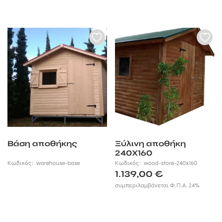
Βάση αποθήκης
Ξύλινη αποθήκη
240Χ160
Κωδικός:
warehouse-base
Κωδικός:
wood-store-240x160
1.139,00
€
συμπεριλαμβάνεται Φ.Π.Α. 24%