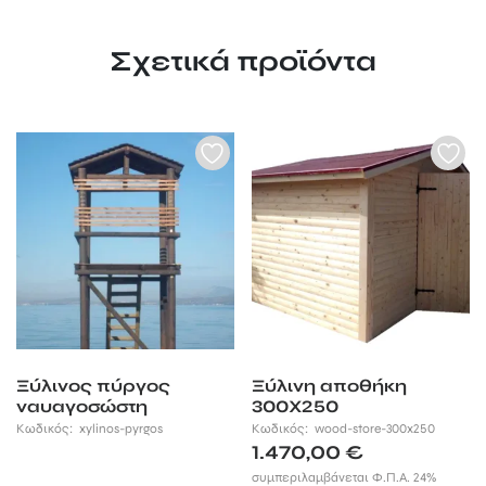
Σχετικά προϊόντα
Ξύλινος πύργος
Ξύλινη αποθήκη
ναυαγοσώστη
300Χ250
Κωδικός:
xylinos-pyrgos
Κωδικός:
wood-store-300x250
1.470,00
€
συμπεριλαμβάνεται Φ.Π.Α. 24%