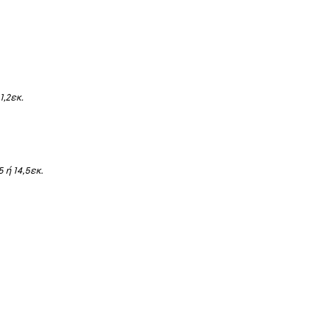
1,2εκ.
 ή 14,5εκ.