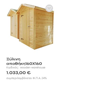
Ξύλινη
αποθήκη160Χ160
Κωδικός:
wooden-warehouse
1.033,00
€
συμπεριλαμβάνεται Φ.Π.Α. 24%