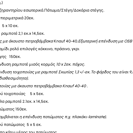
.)
 ξηραντηρίου εσωτερικά.Πάτωμα/Στέγη/Δοκάρια στέγης.
 περιμετρικά 20εκ.
5 x 10 εκ.
 ραμποτέ 2,1 εκ.x
14
,5εκ.
ς με άκαυστο πετροβάμβακα
Knauf 40-40.
Εξωτερική επένδυση με OSB 
μίδι ρολό επιλογές κόκκινο, πράσινο, γκρι
γης 150εκ.
νδυση ραμποτέ μισός κορμός
10 x 2εκ. πάχος.
δυση τοιχοποιίας με ραμποτέ Σκωτίας 1,3 +/-εκ. Το φάρδος του είναι 9,5
διαθεσιμότητα).
οιίας με άκαυστο πετροβάμβακα Knauf 40-40 .
ύ τοιχοποιίας 5 x 5εκ.
βλα
ραμποτέ 2.1εκ
. x 14,5εκ.
ώματος 150εκ.
αμβάνεται η επένδυση πατώματος π.χ. πλακάκι-laminate).
ύ πατώματος 5 x 5 εκ.
το κάτω μέρος του πατώματος.