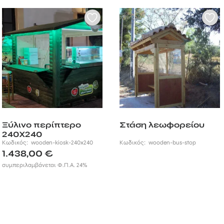
Ξύλινο περίπτερο
Στάση λεωφορείου
240Χ240
Κωδικός:
wooden-kiosk-240x240
Κωδικός:
wooden-bus-stop
1.438,00
€
συμπεριλαμβάνεται Φ.Π.Α. 24%