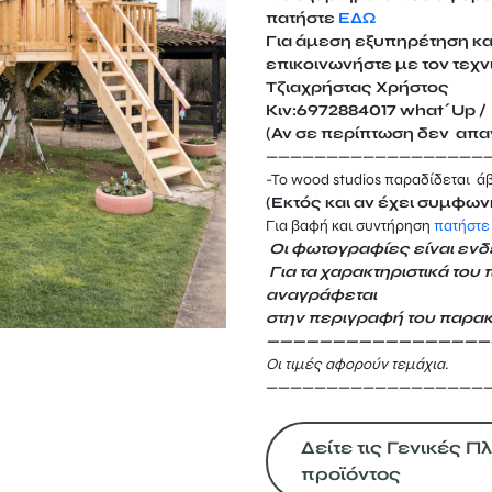
πατήστε
ΕΔΩ
Για άμεση εξυπηρέτηση κ
επικοινωνήστε με τον τεχν
Τζιαχρήστας Χρήστος
Κιν:6972884017 what΄Up / 
(Αν σε περίπτωση δεν απαν
——————————————————
-Το wood studios παραδίδεται ά
(Εκτός και αν έχει συμφων
Για βαφή και συντήρηση
πατήστε
Οι φωτογραφίες είναι ενδε
Για τα χαρακτηριστικά του 
αναγράφεται
στην περιγραφή του παρακ
—————————————————
Οι τιμές αφορούν τεμάχια.
——————————————————
Δείτε τις Γενικές 
προϊόντος