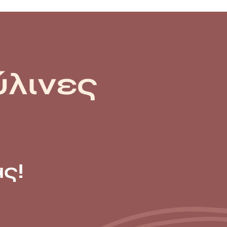
ύλινες
ς!