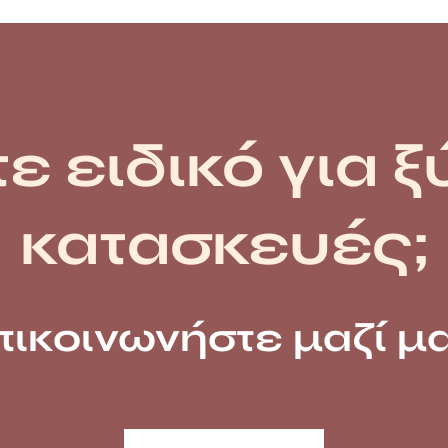
ε ειδικό για ξ
κατασκευές;
πικοινωνήστε μαζί μα