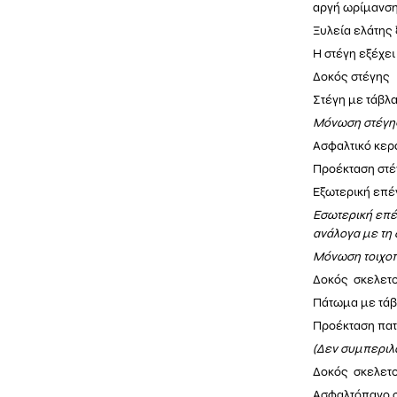
αργή ωρίμανση
Ξυλεία ελάτης
Η στέγη εξέχει
Δοκός στέγης 
Στέγη με
τάβλα
Μόνωση στέγη
Ασφαλτικό κερα
Προέκταση στέ
Εξωτερική επέ
Εσωτερική επέν
ανάλογα με τη 
Μόνωση τοιχοπ
Δοκός σκελετο
Πάτωμα με τά
Προέκταση πατ
(Δεν συμπεριλ
Δοκός σκελετο
Ασφαλτόπανο σ