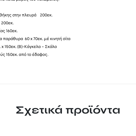
θήκης στην πλευρά 200εκ.
 200εκ.
ας 160εκ.
 παράθυρα 60 x 70εκ. μέ κινητή σίτα
 x 150εκ. (Β)-Κάγκελα – Σκάλα
ύς 150εκ. από το έδαφος.
Σχετικά προϊόντα