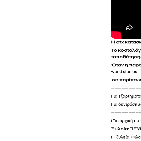
Η ctx κατασ
Το κοστολόγι
τοποθέτησης
Όταν η παρα
wood studios
σε περίπτωσ
————————
Για εξαρτήμα
Για δεντρόσπιτ
————————
(Για αρχική τιμ
Ξυλεία:ΠΕ
(Η ξυλεία Φιλα