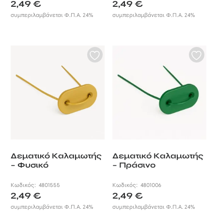
2,49
€
2,49
€
Αναβαθμίστε την εμφάνιση και τη
συμπεριλαμβάνεται Φ.Π.Α. 24%
συμπεριλαμβάνεται Φ.Π.Α. 24%
λειτουργικότητα της εξωτερικής
σας εγκατάστασης με το κιτ
συναρμολόγησης καλαμωτών από
PVC, παρέχοντας ταυτόχρονα
ανθεκτικότητα και αξιοπιστία.
Δεματικό Καλαμωτής
Δεματικό Καλαμωτής
– Φυσικό
– Πράσινο
Κωδικός:
4801555
Κωδικός:
4801006
2,49
€
2,49
€
συμπεριλαμβάνεται Φ.Π.Α. 24%
συμπεριλαμβάνεται Φ.Π.Α. 24%