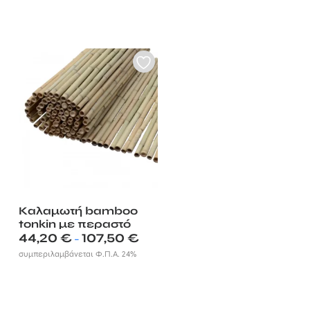
Καλαμωτή bamboo
tonkin με περαστό
Price
σύρμα Ø14-20 mm
44,20
€
107,50
€
–
range:
συμπεριλαμβάνεται Φ.Π.Α. 24%
44,20 €
through
107,50 €