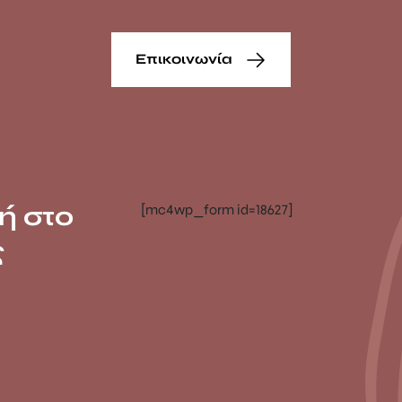
Επικοινωνία
ή στο
[mc4wp_form id=18627]
ς