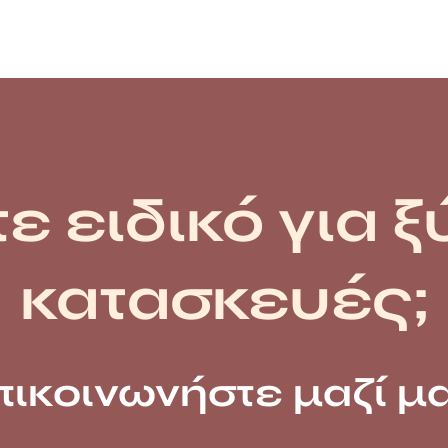
ε ειδικό για ξ
κατασκευές;
πικοινωνήστε μαζί μα