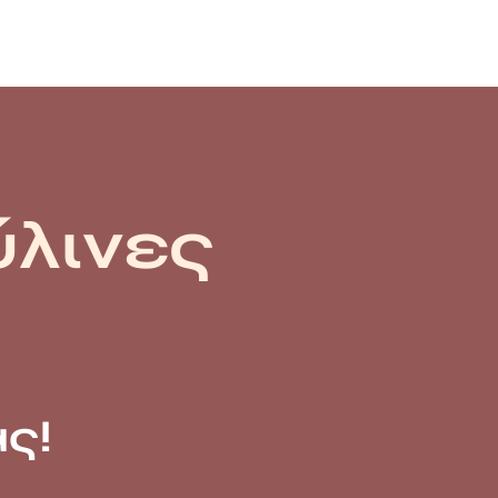
ύλινες
ς!