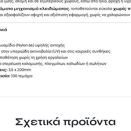
α ζωής, ακόμη και σε εξωτερικούς χώρους, κάτω από ήλιο, βροχή ή υγρ
όματο μηχανισμό κλειδώματος
, τοποθετούνται εύκολα
χωρίς τ
αι εξασφαλίζουν σφιχτή και αξιόπιστη εφαρμογή, χωρίς να χαλαρώνουν 
ικά
λυαμίδιο (Nylon 66) υψηλής αντοχής
 στην υπεριώδη ακτινοβολία (UV) και στις καιρικές συνθήκες
οποθέτηση χωρίς τη χρήση εργαλείων
για στερέωση καλαμωτής, πλεγμάτων, καλωδίων ή σωλήνων
εις:
3,5 x 200mm
σία:
100 τεμάχια
Σχετικά προϊόντα