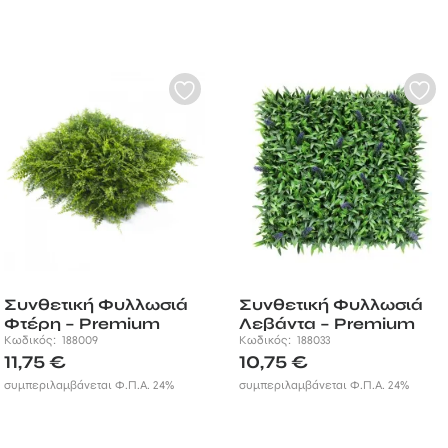
Συνθετική Φυλλωσιά
Συνθετική Φυλλωσιά
Φτέρη – Premium
Λεβάντα – Premium
50×50εκ.
Κωδικός:
188009
50×50εκ.
Κωδικός:
188033
11,75
€
10,75
€
συμπεριλαμβάνεται Φ.Π.Α. 24%
συμπεριλαμβάνεται Φ.Π.Α. 24%