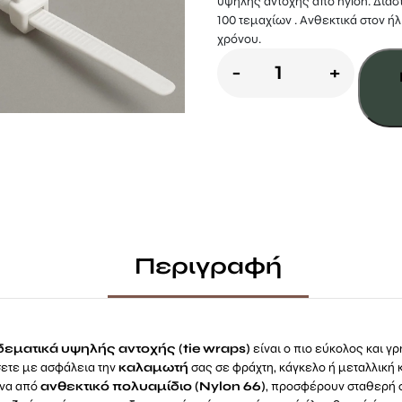
υψηλής αντοχής από nylon. Διασ
100 τεμαχίων . Ανθεκτικά στον ήλ
χρόνου.
Δεματικά
-
+
Καλαμωτής
3,5
x
200mm
-
Λευκά
Περιγραφή
ποσότητα
δεματικά υψηλής αντοχής (tie wraps)
είναι ο πιο εύκολος και γ
σετε με ασφάλεια την
καλαμωτή
σας σε φράχτη, κάγκελο ή μεταλλική 
να από
ανθεκτικό πολυαμίδιο (Nylon 66)
, προσφέρουν σταθερή 