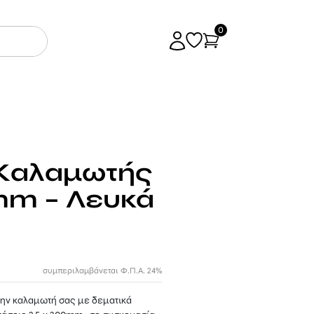
0
 Καλαμωτής
mm – Λευκά
συμπεριλαμβάνεται Φ.Π.Α. 24%
την καλαμωτή σας με δεματικά