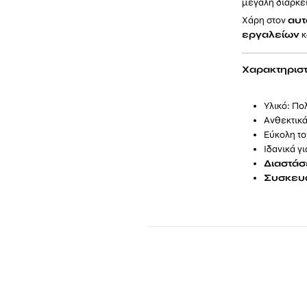
μεγάλη διάρκει
Χάρη στον
αυτ
εργαλείων
κ
Χαρακτηριστ
Υλικό: Πο
Ανθεκτικά
Εύκολη τ
Ιδανικά 
Διαστάσ
Συσκευα