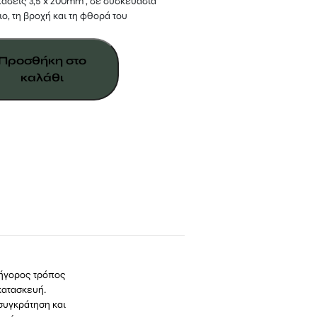
τάσεις 3,5 x 200mm , σε συσκευασία
ιο, τη βροχή και τη φθορά του
Προσθήκη στο
καλάθι
ρήγορος τρόπος
κατασκευή.
συγκράτηση και