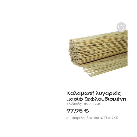
Καλαμωτή λυγαριάς
μασίφ ξεφλουδισμένη
200×500 Ø5-12 mm
Κωδικός:
868658645
97,95
€
συμπεριλαμβάνεται Φ.Π.Α. 24%