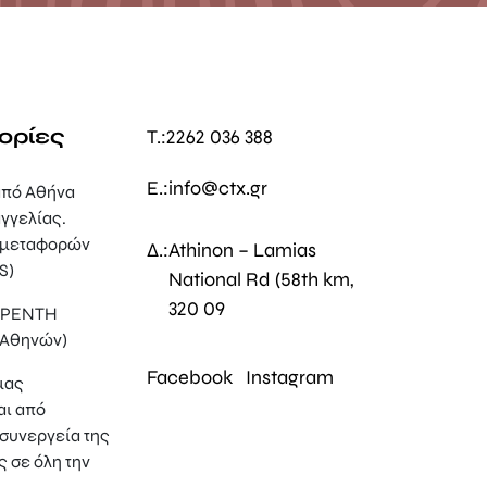
ορίες
T.:
2262 036 388
E.:
info@ctx.gr
πό Αθήνα
γγελίας.
 μεταφορών
Δ.:
Athinon – Lamias
S)
National Rd (58th km,
320 09
, ΡΕΝΤΗ
 Αθηνών)
Facebook
Instagram
μας
αι από
συνεργεία της
ς σε όλη την