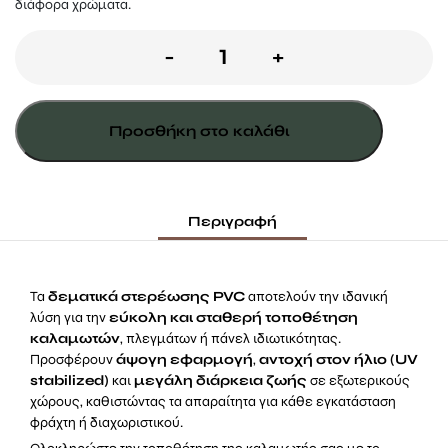
διάφορα χρώματα.
Δεματικό
-
+
Καλαμωτής
-
Προσθήκη στο καλάθι
Φυσικό
ποσότητα
Περιγραφή
Τα
δεματικά στερέωσης PVC
αποτελούν την ιδανική
λύση για την
εύκολη και σταθερή τοποθέτηση
καλαμωτών
, πλεγμάτων ή πάνελ ιδιωτικότητας.
Προσφέρουν
άψογη εφαρμογή
,
αντοχή στον ήλιο (UV
stabilized)
και
μεγάλη διάρκεια ζωής
σε εξωτερικούς
χώρους, καθιστώντας τα απαραίτητα για κάθε εγκατάσταση
φράχτη ή διαχωριστικού.