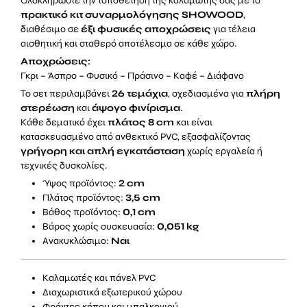
Ολοκληρώστε την τοποθέτηση της καλαμωτής σας με το
πρακτικό κιτ συναρμολόγησης SHOWOOD
,
διαθέσιμο σε
έξι φυσικές αποχρώσεις
για τέλεια
αισθητική και σταθερό αποτέλεσμα σε κάθε χώρο.
Αποχρώσεις:
Γκρι – Άσπρο – Φυσικό – Πράσινο – Καφέ – Διάφανο
Το σετ περιλαμβάνει
26 τεμάχια
, σχεδιασμένα για
πλήρη
στερέωση
και
άψογο φινίρισμα
.
Κάθε δεματικό έχει
πλάτος 8 cm
και είναι
κατασκευασμένο από ανθεκτικό PVC, εξασφαλίζοντας
γρήγορη και απλή εγκατάσταση
χωρίς εργαλεία ή
τεχνικές δυσκολίες.
Ύψος προϊόντος:
2 cm
Πλάτος προϊόντος:
3,5 cm
Βάθος προϊόντος:
0,1 cm
Βάρος χωρίς συσκευασία:
0,051 kg
Ανακυκλώσιμο:
Ναι
Καλαμωτές και πάνελ PVC
Διαχωριστικά εξωτερικού χώρου
Φράχτες κήπου και μπαλκονιού