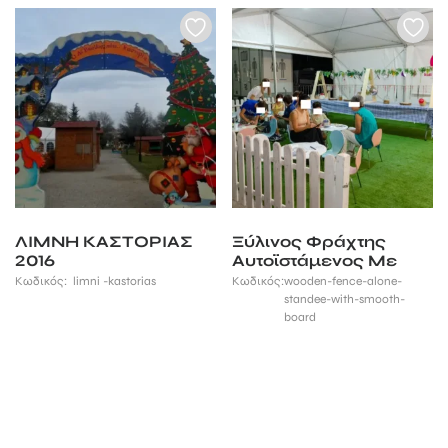
ΛΙΜΝΗ ΚΑΣΤΟΡΙΑΣ
Ξύλινος Φράχτης
2016
Αυτοϊστάμενος Με
Λεία Τάβλα
Κωδικός:
limni -kastorias
Κωδικός:
wooden-fence-alone-
standee-with-smooth-
board