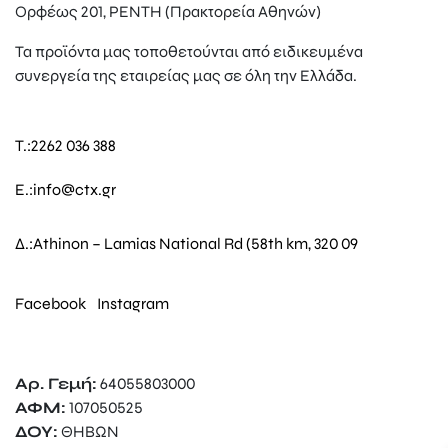
Ορφέως 201, ΡΕΝΤΗ (Πρακτορεία Αθηνών)
Τα προϊόντα μας τοποθετούνται από ειδικευμένα
συνεργεία της εταιρείας μας σε όλη την Ελλάδα.
T.:
2262 036 388
E.:
info@ctx.gr
Δ.:
Athinon – Lamias National Rd (58th km, 320 09
Facebook
Instagram
Αρ. Γεμή:
64055803000
ΑΦΜ:
107050525
ΔΟΥ:
ΘΗΒΩΝ