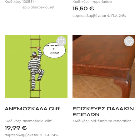
Κωδικός:
100554-
Κωδικός:
'-rope-ladder
epiplabarbekiouset
15,50
€
συμπεριλαμβάνεται Φ.Π.Α. 24%
ΑΝΕΜΟΣΚΑΛΑ Cliff
ΕΠΙΣΚΕΥΕΣ ΠΑΛΑΙΩΝ
ΕΠΙΠΛΩΝ
Κωδικός:
anemoskala-cliff
Κωδικός:
old-furniture-restoration
19,99
€
συμπεριλαμβάνεται Φ.Π.Α. 24%