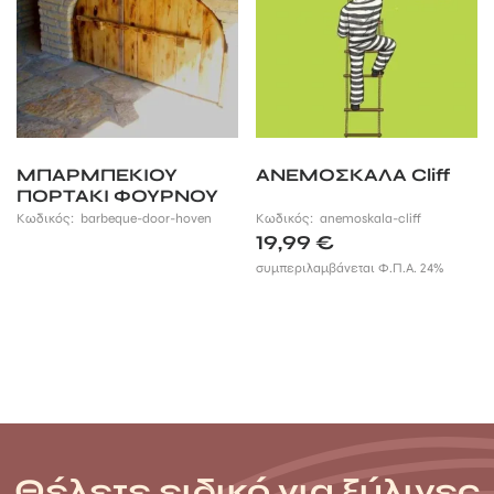
ΜΠΑΡΜΠΕΚΙΟΥ
ΑΝΕΜΟΣΚΑΛΑ Cliff
ΠΟΡΤΑΚΙ ΦΟΥΡΝΟΥ
Κωδικός:
barbeque-door-hoven
Κωδικός:
anemoskala-cliff
19,99
€
συμπεριλαμβάνεται Φ.Π.Α. 24%
Θέλετε ειδικό για ξύλινες