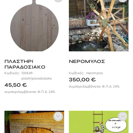
ΠΛΑΣΤΗΡΙ
ΝΕΡΟΜΥΛΟΣ
ΠΑΡΑΔΟΣΙΑΚΟ
Κωδικός:
100549-
Κωδικός:
neromylos
plastiriparadosiako
350,00
€
45,50
€
συμπεριλαμβάνεται Φ.Π.Α. 24%
συμπεριλαμβάνεται Φ.Π.Α. 24%