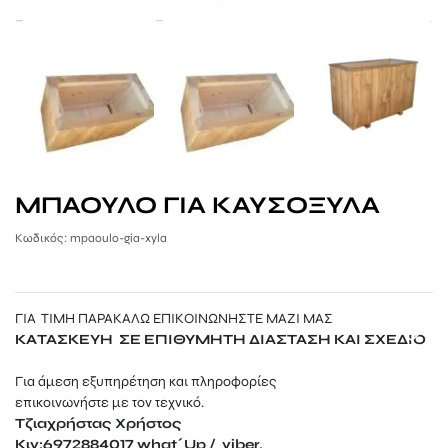
ΞΥΛΙΝΕΣ ΤΟΥΑΛΕΤΕΣ
ΣΠΙΤΑΚΙΑ ΣΚΥΛΩΝ
ΞΥΛΙΝΟΙ ΦΡΑΧΤΕΣ ΠΡΟΣ ΕΝΟΙΚΙΑΣΗ
WPC ΠΕΡΙΦΡΑΞΗ
ΜΕΤΑΛΛΙΚΑ ΑΞΕΣΟΥΑΡ ΠΑΝΙΩΝ
ΑΛΑΞΙΕΡΑ ΠΑΡΑΛΙΑΣ
ΞΥΛΙΝΑ ΤΡΑΠΕΖΙΑ & ΚΑΡΕΚΛΕΣ
ΕΞΑΡΤΗΜΑΤΑ
ΣΠΙΤΑΚΙΑ ΓΙΑ ΓΑΤΕΣ
ΟΜΠΡΕΛΕΣ ΠΡΟΣ ΕΝΟΙΚΙΑΣΗ
ΣΤΑΒΛΟΙ ΑΛΟΓΩΝ
ΔΙΑΦΟΡΕΣ ΚΑΤΑΣΚΕΥΕΣ ΠΡΟΣ ΕΝΟΙΚΙΑΣΗ
ΞΥΛΙΝΑ ΚΟΤΕΤΣΙΑ
ΞΥΛΙΝΟΙ ΚΑΔΟΙ ΠΡΟΣ ΕΝΟΙΚΙΑΣΗ
ΜΠΑΟΥΛΟ ΓΙΑ ΚΑΥΣΟΞΥΛΑ
ΣΥΜΜΕΤΟΧΕΣ ΣΕ ΧΡΙΣΤΟΥΓΕΝΝΙΑΤΙΚΑ ΧΩΡΙΑ
Κωδικός: mpaoulo-gia-xyla
ΣΥΜΜΕΤΟΧΕΣ ΣΕ EVENTS
ΓΙΑ ΤΙΜΗ ΠΑΡΑΚΑΛΩ ΕΠΙΚΟΙΝΩΝΗΣΤΕ ΜΑΖΙ ΜΑΣ
ΚΑΤΑΣΚΕΥΗ ΣΕ ΕΠΙΘΥΜΗΤΗ ΔΙΑΣΤΑΣΗ ΚΑΙ ΣΧΕΔΙΟ
Για άμεση εξυπηρέτηση και πληροφορίες
επικοινωνήστε με τον τεχνικό.
Τζιαχρήστας Χρήστος
Κιν:6972884017 what΄Up / viber.