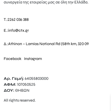
συνεργεία της εταιρείας μας σε όλη την Ελλάδα.
T.:
2262 036 388
E.:
info@ctx.gr
Δ.:
Athinon – Lamias National Rd (58th km, 320 09
Facebook
Instagram
Αρ. Γεμή:
64055803000
ΑΦΜ:
107050525
ΔΟΥ:
ΘΗΒΩΝ
All rights reserved.