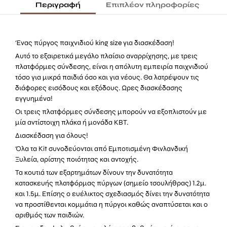
με
Περιγραφή
Επιπλέον πληροφορίες
προέκταση
ποσότητα
Ένας πύργος παιχνιδιού king size για διασκέδαση!
Αυτό το εξαιρετικά μεγάλο πλαίσιο αναρρίχησης, με τρεις
πλατφόρμες σύνδεσης, είναι η απόλυτη εμπειρία παιχνιδιού
τόσο για μικρά παιδιά όσο και για νέους. Θα λατρέψουν τις
διάφορες εισόδους και εξόδους. Ωρες διασκέδασης
εγγυημένα!
Οι τρεις πλατφόρμες σύνδεσης μπορούν να εξοπλιστούν με
μία αντίστοιχη πλάκα ή μονάδα KBT.
Διασκέδαση για όλους!
Όλα τα Kit συνοδεύονται από Εμποτισμένη Φινλανδική
Ξυλεία, αρίστης ποιότητας και αντοχής.
Τα κουτιά των εξαρτημάτων δίνουν την δυνατότητα
κατασκευής πλατφόρμας πύργων (σημείο τσουλήθρας) 1.2μ.
και 1.5μ. Επίσης ο ευέλικτος σχεδιασμός δίνει την δυνατότητα
να προστίθενται κομμάτια η πύργοι καθώς αναπτύσεται και ο
αριθμός των παιδιών.