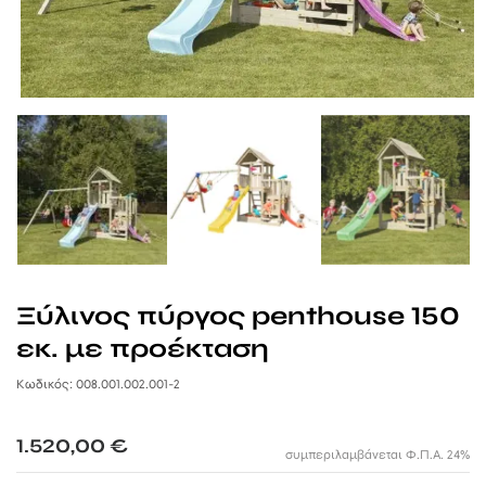
ΞΥΛΙΝΕΣ ΤΟΥΑΛΕΤΕΣ
ΣΠΙΤΑΚΙΑ ΣΚΥΛΩΝ
ΞΥΛΙΝΟΙ ΦΡΑΧΤΕΣ ΠΡΟΣ ΕΝΟΙΚΙΑΣΗ
WPC ΠΕΡΙΦΡΑΞΗ
ΜΕΤΑΛΛΙΚΑ ΑΞΕΣΟΥΑΡ ΠΑΝΙΩΝ
ΑΛΑΞΙΕΡΑ ΠΑΡΑΛΙΑΣ
ΞΥΛΙΝΑ ΤΡΑΠΕΖΙΑ & ΚΑΡΕΚΛΕΣ
ΕΞΑΡΤΗΜΑΤΑ
ΣΠΙΤΑΚΙΑ ΓΙΑ ΓΑΤΕΣ
ΟΜΠΡΕΛΕΣ ΠΡΟΣ ΕΝΟΙΚΙΑΣΗ
ΣΤΑΒΛΟΙ ΑΛΟΓΩΝ
ΔΙΑΦΟΡΕΣ ΚΑΤΑΣΚΕΥΕΣ ΠΡΟΣ ΕΝΟΙΚΙΑΣΗ
ΞΥΛΙΝΑ ΚΟΤΕΤΣΙΑ
ΞΥΛΙΝΟΙ ΚΑΔΟΙ ΠΡΟΣ ΕΝΟΙΚΙΑΣΗ
ΣΥΜΜΕΤΟΧΕΣ ΣΕ ΧΡΙΣΤΟΥΓΕΝΝΙΑΤΙΚΑ ΧΩΡΙΑ
ΣΥΜΜΕΤΟΧΕΣ ΣΕ EVENTS
Ξύλινος πύργος penthouse 150
εκ. με προέκταση
Κωδικός: 008.001.002.001-2
1.520,00
€
συμπεριλαμβάνεται Φ.Π.Α. 24%