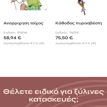
Αναρριχηση τοίχος
Κάθοδος πυροσβέστη
Κωδικός:
8768768
Κωδικός:
7567547
58,94
€
75,50
€
συμπεριλαμβάνεται Φ.Π.Α. 24%
συμπεριλαμβάνεται Φ.Π.Α. 24%
Θέλετε ειδικό για ξύλινες
κατασκευές;