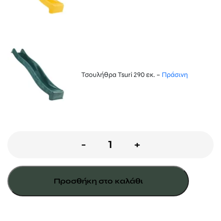
Τσουλήθρα Tsuri 290 εκ. –
Πράσινη
Ξύλινος
-
+
πύργος
penthouse
Προσθήκη στο καλάθι
150
εκ.