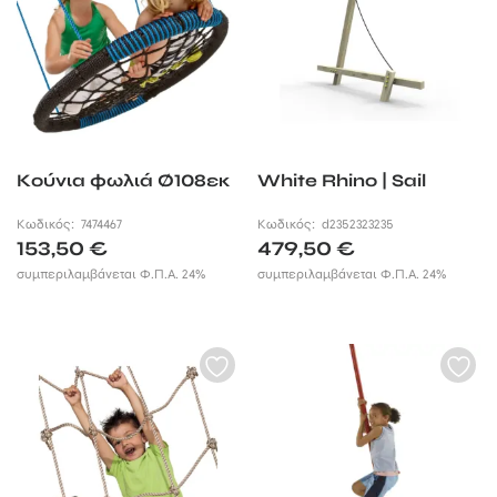
Κούνια φωλιά Ø108εκ
White Rhino | Sail
Κωδικός:
7474467
Κωδικός:
d2352323235
153,50
€
479,50
€
συμπεριλαμβάνεται Φ.Π.Α. 24%
συμπεριλαμβάνεται Φ.Π.Α. 24%