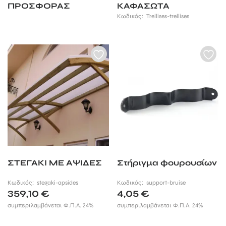
ΠΡΟΣΦΟΡΑΣ
ΚΑΦΑΣΩΤΑ
Κωδικός:
Trellises-trellises
ΣΤΕΓΑΚΙ ΜΕ ΑΨΙΔΕΣ
Στήριγμα φουρουσίων
Κωδικός:
stegaki-apsides
Κωδικός:
support-bruise
359,10
€
4,05
€
συμπεριλαμβάνεται Φ.Π.Α. 24%
συμπεριλαμβάνεται Φ.Π.Α. 24%