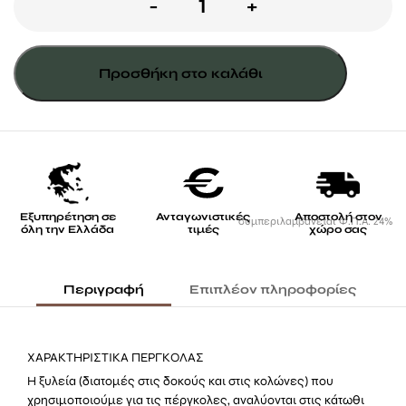
Πέργκολες
-
+
με
περσίδες
Προσθήκη στο καλάθι
9,5
εκ
ποσότητα
Εξυπηρέτηση σε
Ανταγωνιστικές
Αποστολή στον
συμπεριλαμβάνεται Φ.Π.Α. 24%
όλη την Ελλάδα
τιμές
χώρο σας
Περιγραφή
Επιπλέον πληροφορίες
ΧΑΡΑΚΤΗΡΙΣΤΙΚΑ ΠΕΡΓΚΟΛΑΣ
Η ξυλεία (διατομές στις δοκούς και στις κολώνες) που
χρησιμοποιούμε για τις πέργκολες, αναλύονται στις κάτωθι