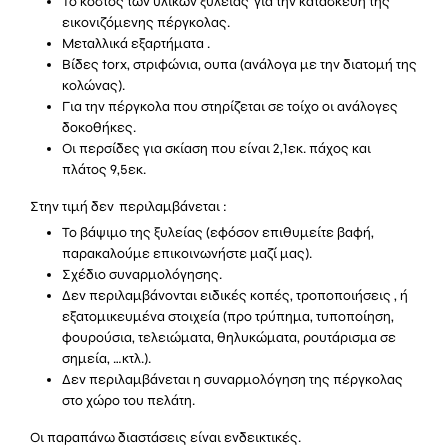
Το κόστος των υλικών ξυλείας για την κατασκευή της
εικονιζόμενης πέργκολας.
Μεταλλικά εξαρτήματα .
Βίδες torx, στριφώνια, ουπα (ανάλογα με την διατομή της
κολώνας).
Για την πέργκολα που στηρίζεται σε τοίχο οι ανάλογες
δοκοθήκες.
Οι περσίδες για σκίαση που είναι 2,1εκ. πάχος και
πλάτος 9,5εκ.
Στην τιμή δεν περιλαμβάνεται :
Το βάψιμο της ξυλείας (εφόσον επιθυμείτε βαφή,
παρακαλούμε επικοινωνήστε μαζί μας).
Σχέδιο συναρμολόγησης.
Δεν περιλαμβάνονται ειδικές κοπές, τροποποιήσεις , ή
εξατομικευμένα στοιχεία (προ τρύπημα, τυποποίηση,
φουρούσια, τελειώματα, θηλυκώματα, ρουτάρισμα σε
σημεία, …κτλ.).
Δεν περιλαμβάνεται η συναρμολόγηση της πέργκολας
στο χώρο του πελάτη.
Οι παραπάνω διαστάσεις είναι ενδεικτικές.