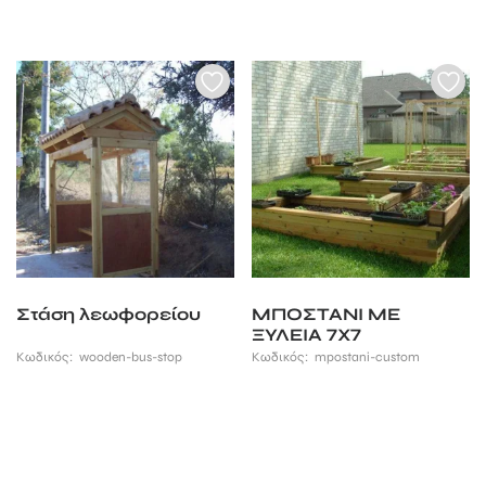
3,64 €
through
31,27 €
Στάση λεωφορείου
ΜΠΟΣΤΑΝΙ ΜΕ
ΞΥΛΕΙΑ 7Χ7
Κωδικός:
wooden-bus-stop
Κωδικός:
mpostani-custom