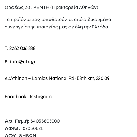
Ορφέως 201, ΡΕΝΤΗ (Πρακτορεία Αθηνών)
Τα προϊόντα μας τοποθετούνται από ειδικευμένα
συνεργεία της εταιρείας μας σε όλη την Ελλάδα.
T.:
2262 036 388
E.:
info@ctx.gr
Δ.:
Athinon – Lamias National Rd (58th km, 320 09
Facebook
Instagram
Αρ. Γεμή:
64055803000
ΑΦΜ:
107050525
ΔΟΥ:
ΘΗΒΩΝ