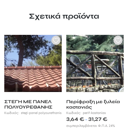
Σχετικά προϊόντα
ΣΤΕΓΗ ΜΕ ΠΑΝΕΛ
Περίφραξη με ξυλεία
ΠΟΛΥΟΥΡΕΘΑΝΗΣ
καστανιάς
Κωδικός:
stegi-panel polyourethanis
Κωδικός:
perif-kastanias
Price
3,64
€
31,27
€
–
range:
συμπεριλαμβάνεται Φ.Π.Α. 24%