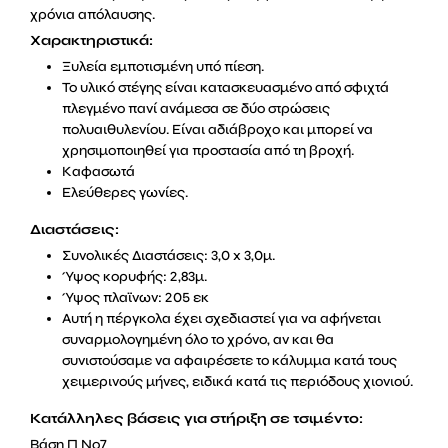
χρόνια απόλαυσης.
Χαρακτηριστικά:
Ξυλεία εμποτισμένη υπό πίεση.
Το υλικό στέγης είναι κατασκευασμένο από σφιχτά
πλεγμένο πανί ανάμεσα σε δύο στρώσεις
πολυαιθυλενίου. Είναι αδιάβροχο και μπορεί να
χρησιμοποιηθεί για προστασία από τη βροχή.
Καφασωτά
Ελεύθερες γωνίες.
Διαστάσεις:
Συνολικές Διαστάσεις: 3,0 x 3,0μ.
Ύψος κορυφής: 2,83μ.
Ύψος πλαϊνων: 205 εκ
Αυτή η πέργκολα έχει σχεδιαστεί για να αφήνεται
συναρμολογημένη όλο το χρόνο, αν και θα
συνιστούσαμε να αφαιρέσετε το κάλυμμα κατά τους
χειμερινούς μήνες, ειδικά κατά τις περιόδους χιονιού.
Κατάλληλες βάσεις για στήριξη σε τσιμέντο:
Βάση Π Νο7