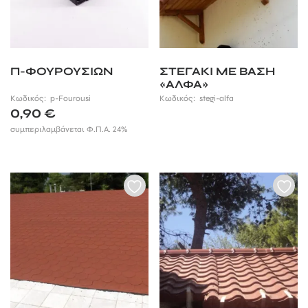
Π-ΦΟΥΡΟΥΣΙΩΝ
ΣΤΕΓΑΚΙ ΜΕ ΒΑΣΗ
«ΑΛΦΑ»
Κωδικός:
p-Fourousi
Κωδικός:
stegi-alfa
0,90
€
συμπεριλαμβάνεται Φ.Π.Α. 24%