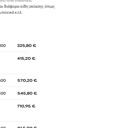
νω είναι ενδεικτικές.
ται διάφορα είδη σκίασης όπως
ονικά κ.τ.λ.
-
300
325,80
€
-
415,20
€
-
500
570,20
€
-
400
545,80
€
-
710,95
€