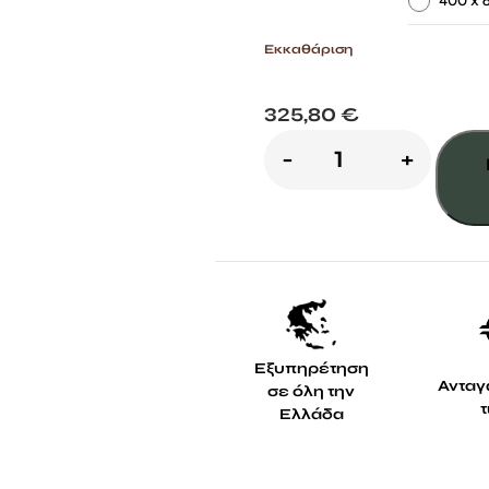
-
400 x 
Εκκαθάριση
325,80
€
Ξύλινος
-
+
σκελετός
πέργολας
από
τοίχο
ποσότητα
Εξυπηρέτηση
Ανταγ
σε όλη την
Ελλάδα