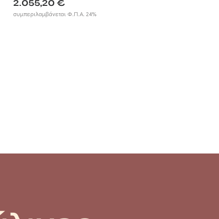
Price
2.055,20
€
range:
συμπεριλαμβάνεται Φ.Π.Α. 24%
732,50 €
through
2.055,20 €