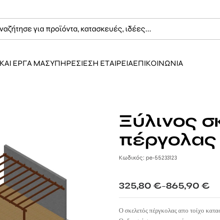
ΚΑΙ ΕΡΓΑ ΜΑΣ
ΥΠΗΡΕΣΙΕΣ
Η ΕΤΑΙΡΕΙΑ
ΕΠΙΚΟΙΝΩΝΙΑ
Ξύλινος σ
πέργολας 
Κωδικός: pe-55233123
Price
325,80
€
865,90
€
–
range:
325,80 €
Ο σκελετός πέργκολας απο τοίχο κατα
through