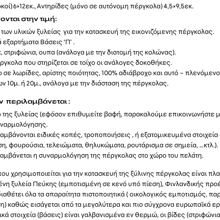
κοί) 6×12εκ., Αντηρίδες (μόνο σε αυτόνομη πέργκολα) 4,5×9,5εκ.
νται στην τιμή:
 των υλικών ξυλείας για την κατασκευή της εικονιζόμενης πέργκολας.
 εξαρτήματα Βάσεις ‘Π’ .
x, στριφώνια, ουπα (ανάλογα με την διατομή της κολώνας).
έργκολα που στηρίζεται σε τοίχο οι ανάλογες δοκοθήκες.
 σε λωρίδες, αρίστης ποιότητας, 100% αδιάβροχο και αυτό – πλενόμενο
ν 10μ. ή 20μ., ανάλογα με την διάσταση της πέργκολας.
εν περιλαμβάνεται :
 της ξυλείας (εφόσον επιθυμείτε βαφή, παρακαλούμε επικοινωνήστε μα
υναρμολόγησης.
αμβάνονται ειδικές κοπές, τροποποιήσεις , ή εξατομικευμένα στοιχεία
η, φουρούσια, τελειώματα, θηλυκώματα, ρουτάρισμα σε σημεία, …κτλ.).
αμβάνεται η συναρμολόγηση της πέργκολας στο χώρο του πελάτη.
που χρησιμοποιείται για την κατασκευή της ξύλινης πέργκολας είναι πλ
νη ξυλεία Πεύκης (εμποτισμένη σε κενό υπό πίεση), Φινλανδικής προ
διαθέτει όλα τα απαραίτητα πιστοποιητικά ( οικολογικός εμποτισμός, π
) καθώς εισάγεται από τα μεγαλύτερα και πιο σύγχρονα ευρωπαϊκά ερ
ικά στοιχεία (βάσεις) είναι γαλβανισμένα εν θερμώ, οι βίδες (στριφώνια