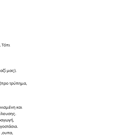
. Τόπι
ζί μας).
 (προ τρύπημα,
ανισμένη και
έλευσης.
αραγωγή,
γοστάσια.
 ,ουπα,