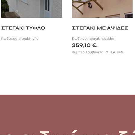
ΣΤΕΓΑΚΙ ΤΥΦΛΟ
ΣΤΕΓΑΚΙ ΜΕ ΑΨΙΔΕΣ
Κωδικός:
stegaki-tyflo
Κωδικός:
stegaki-apsides
359,10
€
συμπεριλαμβάνεται Φ.Π.Α. 24%