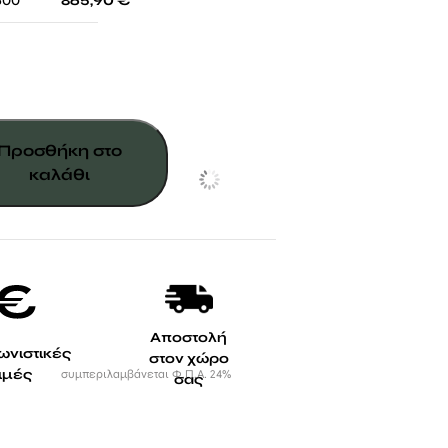
-
600
865,90
€
Προσθήκη στο
καλάθι
Αποστολή
ωνιστικές
στον χώρο
τιμές
συμπεριλαμβάνεται Φ.Π.Α. 24%
σας