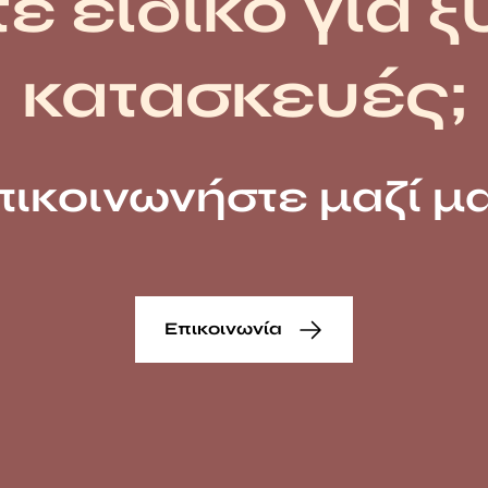
ε ειδικό για ξ
κατασκευές;
πικοινωνήστε μαζί μα
Επικοινωνία