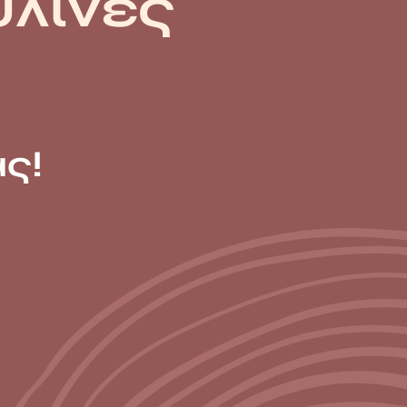
ύλινες
ς!