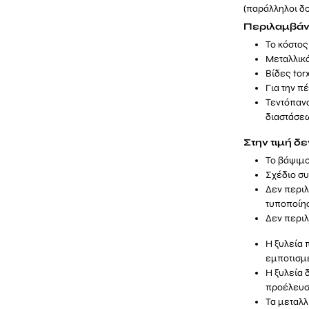
(παράλληλοι δο
Περιλαμβάνο
Το κόστος
Μεταλλικά
Βίδες tor
Για την π
Τεντόπανο
διαστάσεω
Στην τιμή δ
Το βάψιμο
Σχέδιο σ
Δεν περιλ
τυποποίησ
Δεν περιλ
Η ξυλεία 
εμποτισμέ
Η ξυλεία 
προέλευση
Τα μεταλλ