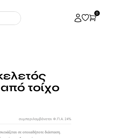
0
κελετός
από τοίχο
συμπεριλαμβάνεται Φ.Π.Α. 24%
σκευάζεται σε οποιαδήποτε διάσταση.