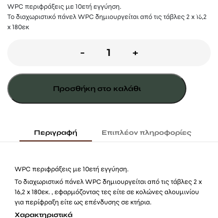
WPC περιφράξεις με 10ετή εγγύηση.
Το διαχωριστικό πάνελ WPC δημιουργείται από τις τάβλες 2 x 16,2
x 180εκ
Σανίδα
-
+
πάνελ
wpc
Προσθήκη στο καλάθι
3d
2x16x180
γκρί
Περιγραφή
Επιπλέον πληροφορίες
σκούρο
ποσότητα
WPC περιφράξεις με 10ετή εγγύηση.
Το διαχωριστικό πάνελ WPC δημιουργείται από τις τάβλες 2 x
16,2 x 180εκ. , εφαρμόζοντας τες είτε σε κολώνες αλουμινίου
για περίφραξη είτε ως επένδυσης σε κτήρια.
Χαρακτηριστικά