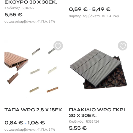
ΣΚΟΥΡΟ 30 X 30ΕΚ.
Price
Κωδικός:
5334365
0,59
€
5,49
€
–
5,55
€
range:
συμπεριλαμβάνεται Φ.Π.Α. 24%
0,59 €
συμπεριλαμβάνεται Φ.Π.Α. 24%
through
5,49 €
ΤΑΠΑ WPC 2,5 X 15ΕΚ.
ΠΛΑΚΙΔΙΟ WPC ΓΚΡΙ
30 X 30ΕΚ.
Price
0,84
€
1,06
€
Κωδικός:
5352424
–
range:
5,55
€
συμπεριλαμβάνεται Φ.Π.Α. 24%