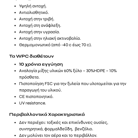
Υψηλή αντοχή.
Αντιολισθητικό.
Αντοχή στην τριβή.
Αντοχή στη ανάφλεξη.
Αντοχή στην υγρασία.
Αντοχή στην ηλιακή ακτινοβολία.
Θερμομονωτικό (από -40 c έως 70 c).
Τα WPC διαθέτουν
10 χρόνια εγγύηση
Αναλογία μίξης υλικών 60% ξύλο – 30%HDPE – 10%
πρόσθετα.
Πιστοποίηση FSC για την ξυλεία που υλοτομείται για την
παραγωγή του υλικού.
CE πιστοποιητικό.
UV resistance.
Περιβαλλοντικά Χαρακτηριστικά
Δεν περιέχει: τοξικές και επικίνδυνες ουσίες,
συντηρητικά, φορμαλδεΰδη, βενζόλιο.
Δεν μολύνει τον αέρα και το περιβάλλον.