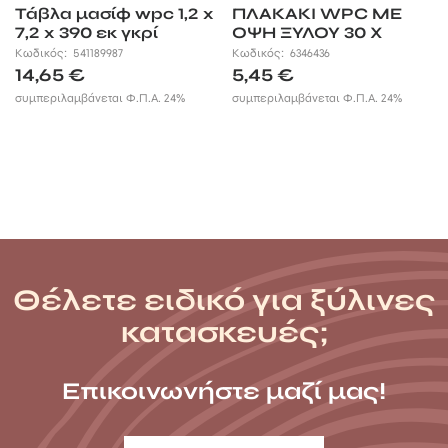
Τάβλα μασίφ wpc 1,2 x
ΠΛΑΚΑΚΙ WPC ΜΕ
7,2 x 390 εκ γκρί
ΟΨΗ ΞΥΛΟΥ 30 X
30ΕΚ. | ΓΚΡΙ ΣΚΟΥΡΟ
Κωδικός:
541189987
Κωδικός:
6346436
14,65
€
5,45
€
συμπεριλαμβάνεται Φ.Π.Α. 24%
συμπεριλαμβάνεται Φ.Π.Α. 24%
Θέλετε ειδικό για ξύλινες
κατασκευές;
Επικοινωνήστε μαζί μας!