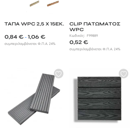
ΤΑΠΑ WPC 2,5 X 15ΕΚ.
CLIP ΠΑΤΩΜΑΤΟΣ
WPC
Price
0,84
€
1,06
€
Κωδικός:
F99889
–
range:
0,52
€
συμπεριλαμβάνεται Φ.Π.Α. 24%
0,84 €
συμπεριλαμβάνεται Φ.Π.Α. 24%
through
1,06 €