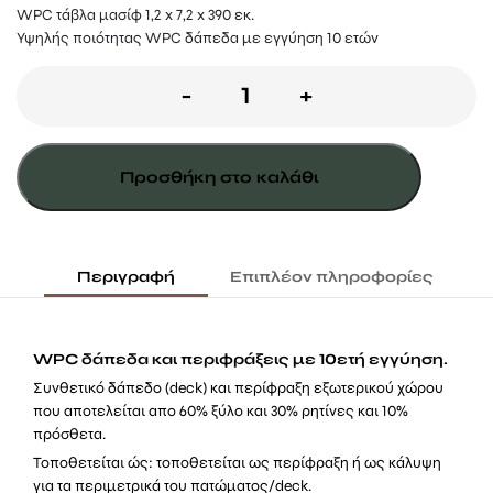
WPC τάβλα μασίφ 1,2 x 7,2 x 390 εκ.
Υψηλής ποιότητας WPC δάπεδα με εγγύηση 10 ετών
Τάβλα
-
+
μασίφ
wpc
Προσθήκη στο καλάθι
1,2
x
7,2
Περιγραφή
Επιπλέον πληροφορίες
x
390
WPC δάπεδα και περιφράξεις με 10ετή εγγύηση.
εκ
Συνθετικό δάπεδο (deck) και περίφραξη εξωτερικού χώρου
που αποτελείται απο 60% ξύλο και 30% ρητίνες και 10%
μόκα
πρόσθετα.
ποσότητα
Τοποθετείται ώς: τοποθετείται ως περίφραξη ή ως κάλυψη
για τα περιμετρικά του πατώματος/deck.