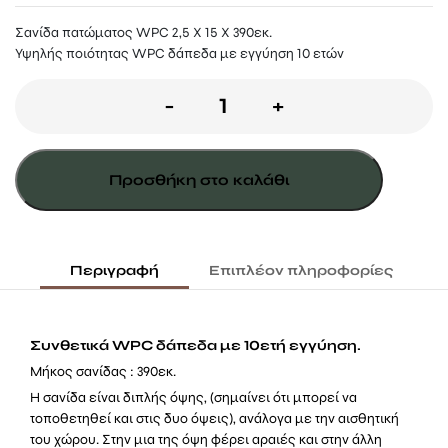
Σανίδα πατώματος WPC 2,5 X 15 X 390εκ.
Υψηλής ποιότητας WPC δάπεδα με εγγύηση 10 ετών
ΣΑΝΙΔΑ
-
+
ΠΑΤΩΜΑΤΟΣ
WPC
Προσθήκη στο καλάθι
2,5
X
15
Περιγραφή
Επιπλέον πληροφορίες
X
390ΕΚ.
Συνθετικά WPC δάπεδα με 10ετή εγγύηση.
|
Μήκος σανίδας : 390εκ.
ΓΚΡΙ
Η σανίδα είναι διπλής όψης, (σημαίνει ότι μπορεί να
τοποθετηθεί και στις δυο όψεις), ανάλογα με την αισθητική
ΣΚΟΥΡΟ
του χώρου. Στην μια της όψη φέρει αραιές και στην άλλη