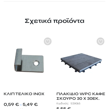
Σχετικά προϊόντα
ΚΛΙΠ ΤΕΛΙΚΟ INOX
ΠΛΑΚΙΔΙΟ WPC ΚΑΦΕ
ΣΚΟΥΡΟ 30 X 30ΕΚ.
Price
0,59
€
5,49
€
Κωδικός:
5334365
–
range:
5,55
€