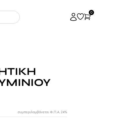
0
ΗΤΙΚH
ΥΜΙΝΙΟΥ
συμπεριλαμβάνεται Φ.Π.Α. 24%