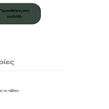
ΚH
Προσθήκη στο
καλάθι
ρίες
ς τις τάβλες