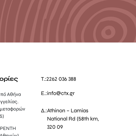
ορίες
T.:
2262 036 388
E.:
info@ctx.gr
πό Αθήνα
γγελίας.
 μεταφορών
Δ.:
Athinon – Lamias
S)
National Rd (58th km,
320 09
, ΡΕΝΤΗ
 Αθηνών)