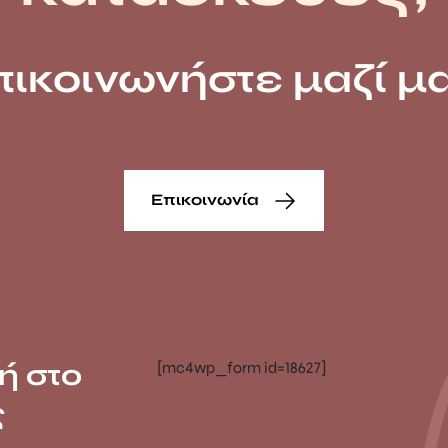
πικοινωνήστε μαζί μα
Επικοινωνία
ή στο
[mc4wp_form id=18627]
ς