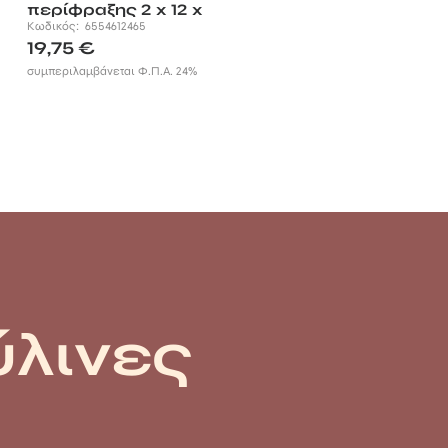
περίφραξης 2 x 12 x
390 καφέ σκούρο
Κωδικός:
6554612465
19,75
€
συμπεριλαμβάνεται Φ.Π.Α. 24%
ύλινες