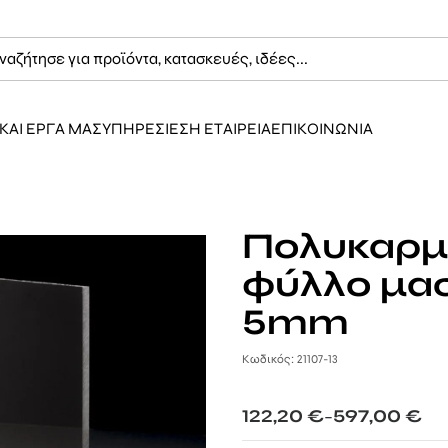
ΚΑΙ ΕΡΓΑ ΜΑΣ
ΥΠΗΡΕΣΙΕΣ
Η ΕΤΑΙΡΕΙΑ
ΕΠΙΚΟΙΝΩΝΙΑ
Πολυκαρμ
φύλλο μα
5mm
Κωδικός: 21107-13
Price
122,20
€
597,00
€
–
range: