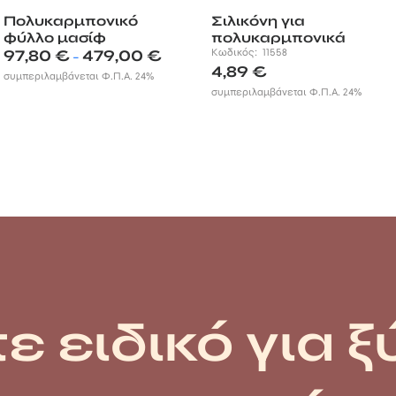
Πολυκαρμπονικό
Σιλικόνη για
φύλλο μασίφ
πολυκαρμπονικά
Price
γαλακτώδες 4mm
97,80
€
479,00
€
φύλλα
Κωδικός:
11558
–
range:
4,89
€
συμπεριλαμβάνεται Φ.Π.Α. 24%
97,80 €
συμπεριλαμβάνεται Φ.Π.Α. 24%
through
479,00 €
ε ειδικό για ξ