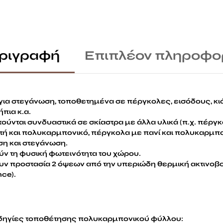
ριγραφή
Επιπλέον πληροφο
 για στεγάνωση, τοποθετημένα σε πέργκολες, εισόδους, κιό
πια κ.α.
ούνται συνδυαστικά σε σκίαστρα με άλλα υλικά (π.χ. πέργ
ή και πολυκαρμπονικό, πέργκολα με πανί και πολυκαρμπον
αση και στεγάνωση.
ύν τη φυσική φωτεινότητα του χώρου.
υν προστασία 2 όψεων από την υπεριώδη θερμική ακτινοβο
nce).
δηγίες τοποθέτησης πολυκαρμπονικού φύλλου: