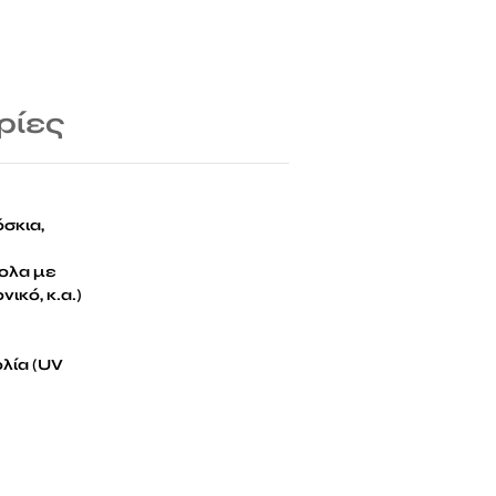
ρίες
σκια,
κολα με
ικό, κ.α.)
λία (UV