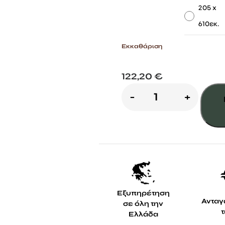
-
205 x
610εκ.
Εκκαθάριση
122,20
€
Πολυκαρμπον
-
+
φύλλο
μασίφ
φιμέ
5mm
ποσότητα
Εξυπηρέτηση
Ανταγ
σε όλη την
Ελλάδα