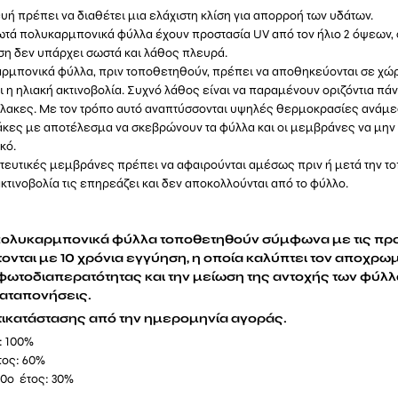
υή πρέπει να διαθέτει μια ελάχιστη κλίση για απορροή των υδάτων.
τά πολυκαρμπονικά φύλλα έχουν προστασία UV από τον ήλιο 2 όψεων, 
η δεν υπάρχει σωστά και λάθος πλευρά.
ρμπονικά φύλλα, πριν τοποθετηθούν, πρέπει να αποθηκεύονται σε χώρ
 η ηλιακή ακτινοβολία. Συχνό λάθος είναι να παραμένουν οριζόντια πά
πλακες. Με τον τρόπο αυτό αναπτύσσονται υψηλές θερμοκρασίες ανάμε
λάκες με αποτέλεσμα να σκεβρώνουν τα φύλλα και οι μεμβράνες να μην
κό.
τευτικές μεμβράνες πρέπει να αφαιρούνται αμέσως πριν ή μετά την το
ακτινοβολία τις επηρεάζει και δεν αποκολλούνται από το φύλλο.
πολυκαρμπονικά φύλλα τοποθετηθούν σύμφωνα με τις π
τονται με 10 χρόνια εγγύηση, η οποία καλύπτει τον αποχρωμ
φωτοδιαπερατότητας και την μείωση της αντοχής των φύλλ
αταπονήσεις.
ικατάστασης από την ημερομηνία αγοράς.
: 100%
τος: 60%
 10ο έτος: 30%