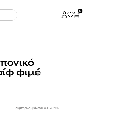
0
πονικό
σίφ φιμέ
συμπεριλαμβάνεται Φ.Π.Α. 24%