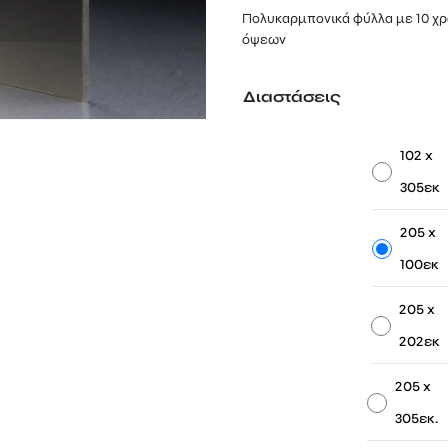
122,20 €
Πολυκαρμπονικά φύλλα με 10 χρό
through
όψεων
597,00 €
Διαστάσεις
-
102 x
305εκ
-
205 x
100εκ
-
205 x
202εκ
-
205 x
305εκ.