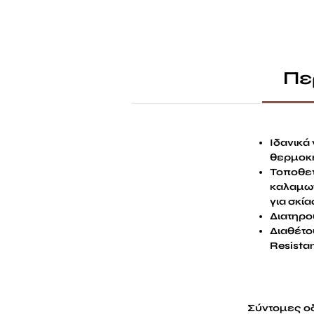
Πε
Ιδανικά
θερμοκή
Τοποθετ
καλαμωτ
για σκί
Διατηρο
Διαθέτο
Resista
Σύντομες ο