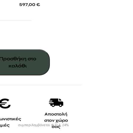
-
597,00
€
ικό
Προσθήκη στο
καλάθι
Αποστολή
ωνιστικές
στον χώρο
τιμές
συμπεριλαμβάνεται Φ.Π.Α. 24%
σας