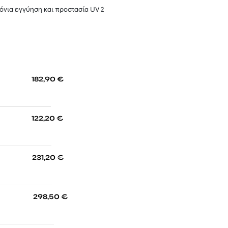
νια εγγύηση και προστασία UV 2
-
182,90
€
-
122,20
€
-
231,20
€
-
298,50
€