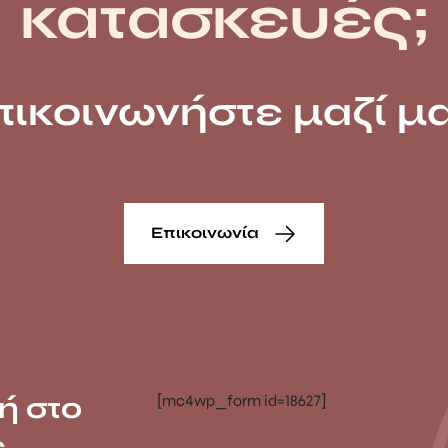
κατασκευές;
πικοινωνήστε μαζί μα
Επικοινωνία
ή στο
[mc4wp_form id=18627]
ς