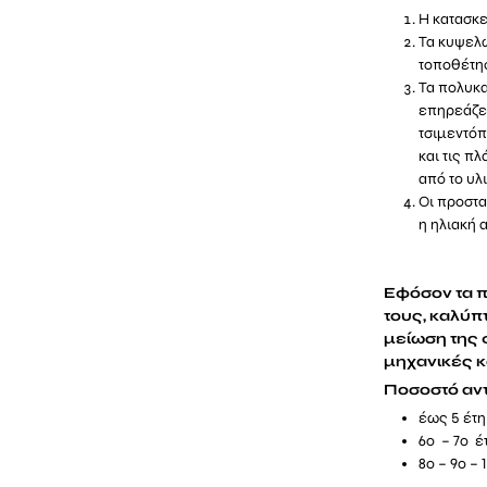
Η κατασκε
Τα κυψελω
τοποθέτησ
Τα πολυκα
επηρεάζει
τσιμεντό
και τις π
από το υλι
Οι προστα
η ηλιακή 
Εφόσον τα 
τους, καλύπ
μείωση της 
μηχανικές κ
Ποσοστό αντ
έως 5 έτη
6ο – 7ο έ
8ο – 9ο –