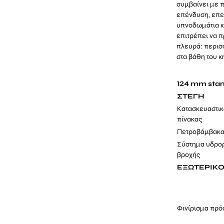
συμβαίνει με 
επένδυση, επει
υπνοδωμάτια κα
επιτρέπει να π
πλευρά: περισσ
στα βάθη του 
124 mm sta
ΣΤΕΓΗ
Κατασκευαστι
πίνακας
Πετροβάμβακ
Σύστημα υδρο
βροχής
ΕΞΩΤΕΡΙΚΟΙ
Φινίρισμα πρ