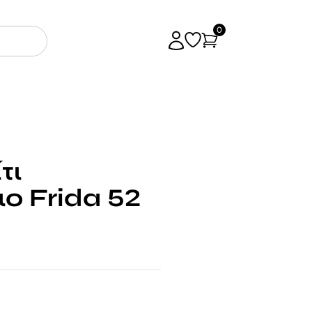
0
τι
ο Frida 52