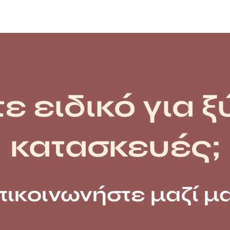
ε ειδικό για ξ
κατασκευές;
πικοινωνήστε μαζί μα