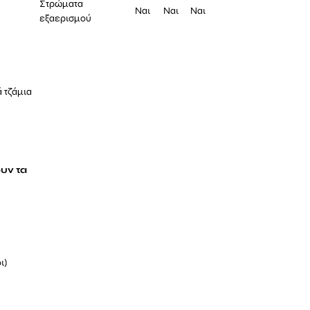
ό
Στρώματα
Ναι
Ναι
Ναι
εξαερισμού
 τζάμια
υν τα
ι)