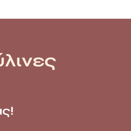
ύλινες
ς!