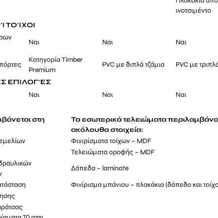
Πλακάκια απ
ινοτσιμέντο
Ί ΤΟΊΧΟΙ
έρων
Ναι
Ναι
Ναι
Κατηγορία Timber
 πόρτες
PVC με διπλά τζάμια
PVC με τριπλά
Premium
Σ ΕΠΙΛΟΓΈΣ
Ναι
Ναι
Ναι
βάνεται στη
Τα εσωτερικά τελειώματα περιλαμβάνο
ή:
ακόλουθα στοιχεία:
θεμελίων
Φινιρίσματα τοίχων – MDF
Τελειώματα οροφής – MDF
υδραυλικών
Δάπεδα – laminate
ν
ατάσταση
Φινίρισμα μπάνιου – πλακάκια (δάπεδο και τοίχο
τησης
αράτσας
ρίσματα 70 mm