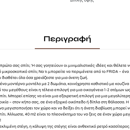
Διπλής όψης
Περιγραφή
 πρώτο σας σπίτι; Ή σας γοητεύουν οι μινιμαλιστικές ιδέες και θέλετε 
 μικροσκοπικό σπίτι; Να τι μπορείτε να περιμένετε από το FRIDA – έν
υ διαθέτει όλα όσα χρειάζεστε για μια άνετη ζωή.
 ένα μοντέρνο μοντέλο με 2 δωμάτια, κοινόχρηστο καθιστικό με κουζίνα 
ύ του μεγέθους είναι η τέλεια επιλογή για μια οικογένεια 1-2 ατόμων ω
σπίτι. Μπορεί επίσης να είναι μια εξαιρετική επιλογή για μια μεγαλύτερ
οικία – στον κήπο σας, σε ένα εξοχικό οικόπεδο ή δίπλα στη θάλασσα. Η
 να μεγιστοποιήσει τον χώρο και να δείξει ότι η άνετη διαβίωση μπορεί ν
πίτι. Άλλωστε, 40 m2 είναι το πλεονέκτημα του να ζεις σε έναν χώρο μ
!
εκλιμένη στέγη, η κάλυψη της στέγης είναι ανθεκτικό ρετρό κασσίτερο