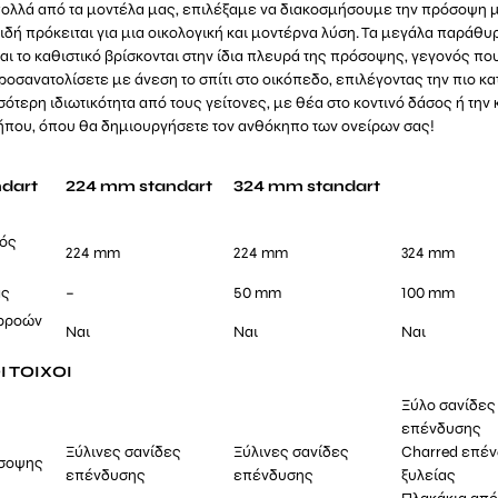
πολλά από τα μοντέλα μας, επιλέξαμε να διακοσμήσουμε την πρόσοψη μ
δή πρόκειται για μια οικολογική και μοντέρνα λύση. Τα μεγάλα παράθυ
ι το καθιστικό βρίσκονται στην ίδια πλευρά της πρόσοψης, γεγονός πο
ροσανατολίσετε με άνεση το σπίτι στο οικόπεδο, επιλέγοντας την πιο κ
ότερη ιδιωτικότητα από τους γείτονες, με θέα στο κοντινό δάσος ή την 
κήπου, όπου θα δημιουργήσετε τον ανθόκηπο των ονείρων σας!
ndart
224 mm standart
324 mm standart
κός
224 mm
224 mm
324 mm
ας
–
50 mm
100 mm
ρροών
Ναι
Ναι
Ναι
 ΤΟΙΧΟΙ
Ξύλο σανίδες
επένδυσης
Ξύλινες σανίδες
Ξύλινες σανίδες
Charred επέ
όσοψης
επένδυσης
επένδυσης
ξυλείας