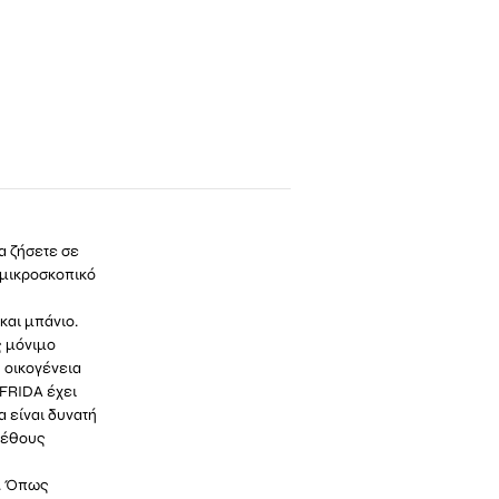
να ζήσετε σε
α μικροσκοπικό
και μπάνιο.
ς μόνιμο
η οικογένεια
 FRIDA έχει
α είναι δυνατή
εγέθους
ς. Όπως