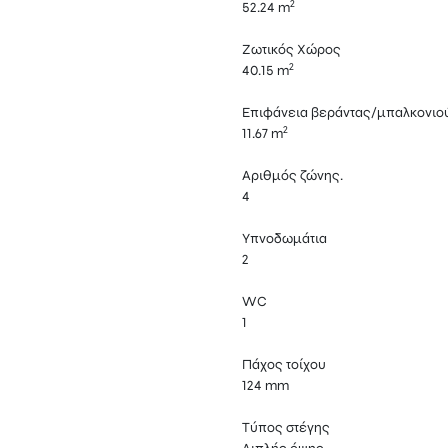
2
52.24 m
Ζωτικός Χώρος
2
40.15 m
Επιφάνεια βεράντας/μπαλκονιο
2
11.67 m
Αριθμός ζώνης.
4
Υπνοδωμάτια
2
WC
1
Πάχος τοίχου
124 mm
Τύπος στέγης