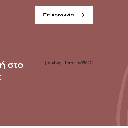
Επικοινωνία
ή στο
[mc4wp_form id=18627]
ς