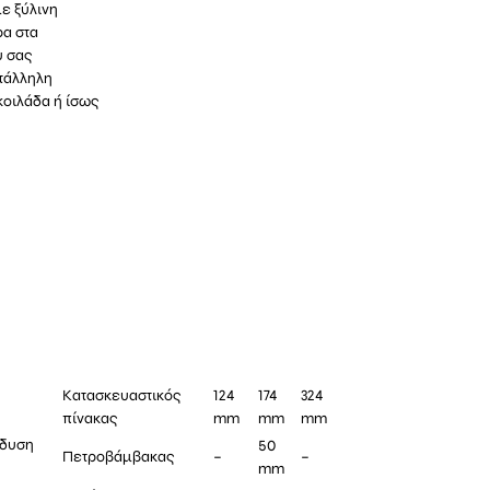
ε ξύλινη
ρα στα
υ σας
ατάλληλη
κοιλάδα ή ίσως
Κατασκευαστικός
124
174
324
πίνακας
mm
mm
mm
νδυση
50
Πετροβάμβακας
–
–
mm