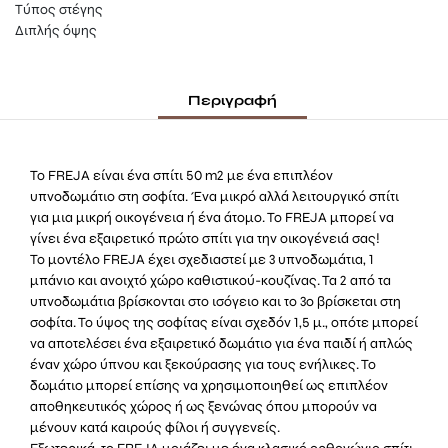
Τύπος στέγης
Διπλής όψης
Περιγραφή
Το FREJA είναι ένα σπίτι 50 m2 με ένα επιπλέον
υπνοδωμάτιο στη σοφίτα. Ένα μικρό αλλά λειτουργικό σπίτι
για μια μικρή οικογένεια ή ένα άτομο. Το FREJA μπορεί να
γίνει ένα εξαιρετικό πρώτο σπίτι για την οικογένειά σας!
Το μοντέλο FREJA έχει σχεδιαστεί με 3 υπνοδωμάτια, 1
μπάνιο και ανοιχτό χώρο καθιστικού-κουζίνας. Τα 2 από τα
υπνοδωμάτια βρίσκονται στο ισόγειο και το 3ο βρίσκεται στη
σοφίτα. Το ύψος της σοφίτας είναι σχεδόν 1,5 μ., οπότε μπορεί
να αποτελέσει ένα εξαιρετικό δωμάτιο για ένα παιδί ή απλώς
έναν χώρο ύπνου και ξεκούρασης για τους ενήλικες. Το
δωμάτιο μπορεί επίσης να χρησιμοποιηθεί ως επιπλέον
αποθηκευτικός χώρος ή ως ξενώνας όπου μπορούν να
μένουν κατά καιρούς φίλοι ή συγγενείς.