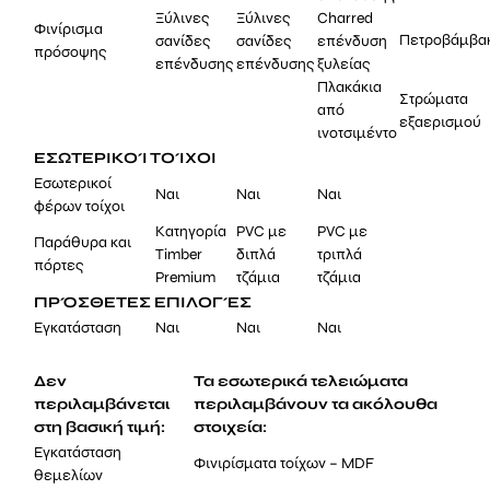
Ξύλινες
Ξύλινες
Charred
Φινίρισμα
Πετροβάμβα
σανίδες
σανίδες
επένδυση
πρόσοψης
επένδυσης
επένδυσης
ξυλείας
Πλακάκια
Στρώματα
από
εξαερισμού
ινοτσιμέντο
ΕΣΩΤΕΡΙΚΟΊ ΤΟΊΧΟΙ
Εσωτερικοί
Ναι
Ναι
Ναι
φέρων τοίχοι
Κατηγορία
PVC με
PVC με
Παράθυρα και
Timber
διπλά
τριπλά
πόρτες
Premium
τζάμια
τζάμια
ΠΡΌΣΘΕΤΕΣ ΕΠΙΛΟΓΈΣ
Εγκατάσταση
Ναι
Ναι
Ναι
Δεν
Τα εσωτερικά τελειώματα
περιλαμβάνεται
περιλαμβάνουν τα ακόλουθα
στη βασική τιμή:
στοιχεία:
Εγκατάσταση
Φινιρίσματα τοίχων – MDF
θεμελίων