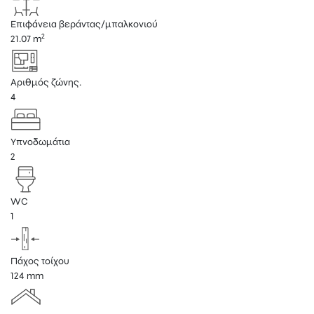
Επιφάνεια βεράντας/μπαλκονιού
2
21.07 m
Αριθμός ζώνης.
4
Υπνοδωμάτια
2
WC
1
Πάχος τοίχου
124 mm