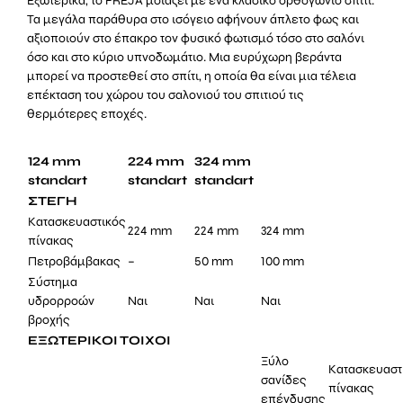
Εξωτερικά, το FREJA μοιάζει με ένα κλασικό ορθογώνιο σπίτι.
Τα μεγάλα παράθυρα στο ισόγειο αφήνουν άπλετο φως και
αξιοποιούν στο έπακρο τον φυσικό φωτισμό τόσο στο σαλόνι
όσο και στο κύριο υπνοδωμάτιο. Μια ευρύχωρη βεράντα
μπορεί να προστεθεί στο σπίτι, η οποία θα είναι μια τέλεια
επέκταση του χώρου του σαλονιού του σπιτιού τις
θερμότερες εποχές.
124 mm
224 mm
324 mm
standart
standart
standart
ΣΤΕΓΗ
Κατασκευαστικός
224 mm
224 mm
324 mm
πίνακας
Πετροβάμβακας
–
50 mm
100 mm
Σύστημα
υδρορροών
Ναι
Ναι
Ναι
βροχής
ΕΞΩΤΕΡΙΚΟΙ ΤΟΙΧΟΙ
Ξύλο
Κατασκευαστ
σανίδες
πίνακας
επένδυσης