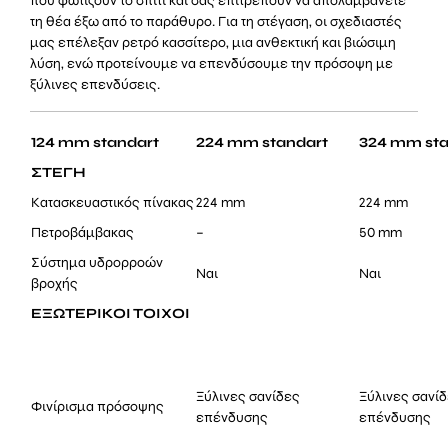
που φωτίζουν το σπίτι και σας επιτρέπουν να απολαμβάνετε
τη θέα έξω από το παράθυρο. Για τη στέγαση, οι σχεδιαστές
μας επέλεξαν ρετρό κασσίτερο, μια ανθεκτική και βιώσιμη
λύση, ενώ προτείνουμε να επενδύσουμε την πρόσοψη με
ξύλινες επενδύσεις.
124 mm standart
224 mm standart
324 mm sta
ΣΤΕΓΗ
Κατασκευαστικός πίνακας
224 mm
224 mm
Πετροβάμβακας
–
50 mm
Σύστημα υδρορροών
Ναι
Ναι
βροχής
ΕΞΩΤΕΡΙΚΟΙ ΤΟΙΧΟΙ
Ξύλινες σανίδες
Ξύλινες σανί
Φινίρισμα πρόσοψης
επένδυσης
επένδυσης