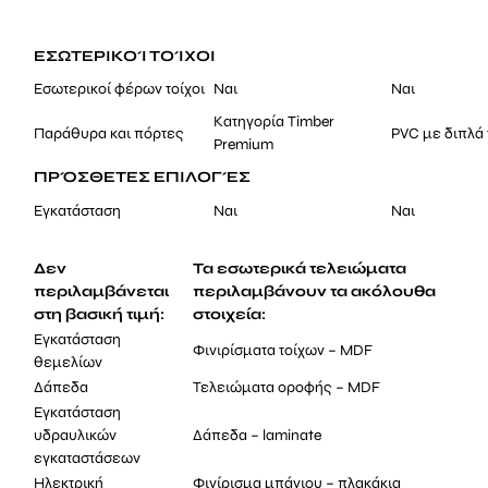
ΕΣΩΤΕΡΙΚΟΊ ΤΟΊΧΟΙ
Εσωτερικοί φέρων τοίχοι
Ναι
Ναι
Κατηγορία Timber
Παράθυρα και πόρτες
PVC με διπλά 
Premium
ΠΡΌΣΘΕΤΕΣ ΕΠΙΛΟΓΈΣ
Εγκατάσταση
Ναι
Ναι
Δεν
Τα εσωτερικά τελειώματα
περιλαμβάνεται
περιλαμβάνουν τα ακόλουθα
στη βασική τιμή:
στοιχεία:
Εγκατάσταση
Φινιρίσματα τοίχων – MDF
θεμελίων
Δάπεδα
Τελειώματα οροφής – MDF
Εγκατάσταση
υδραυλικών
Δάπεδα – laminate
εγκαταστάσεων
Ηλεκτρική
Φινίρισμα μπάνιου – πλακάκια