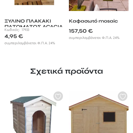
ΞΥΛΙΝO ΠΛΑΚΑΚΙ
Καφασωτό mosaic
ΠΑΤΩΜΑΤΟΣ ACACIA
Κωδικός:
17933
157,50
€
4,95
€
συμπεριλαμβάνεται Φ.Π.Α. 24%
συμπεριλαμβάνεται Φ.Π.Α. 24%
Σχετικά προϊόντα