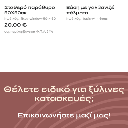
Σταθερό παράθυρο
Βάση με γαλβανιζέ
50Χ50εκ.
πέλματα
Κωδικός:
fixed-window-50-x-50
Κωδικός:
basis-with-irons
20,00
€
συμπεριλαμβάνεται Φ.Π.Α. 24%
Θέλετε ειδικό για ξύλινες
κατασκευές;
Επικοινωνήστε μαζί μας!