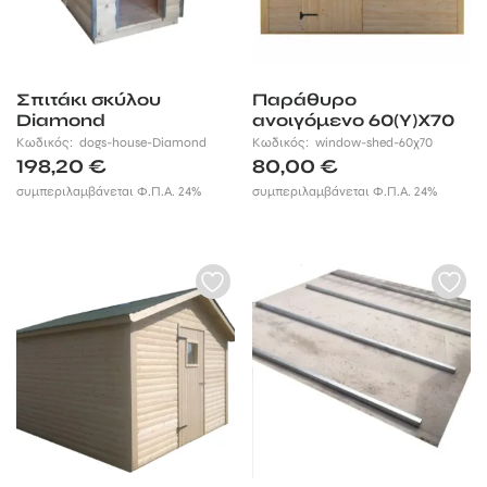
Σπιτάκι σκύλου
Παράθυρο
Diamond
ανοιγόμενο 60(Υ)Χ70
εκ.
Κωδικός:
dogs-house-Diamond
Κωδικός:
window-shed-60χ70
198,20
€
80,00
€
συμπεριλαμβάνεται Φ.Π.Α. 24%
συμπεριλαμβάνεται Φ.Π.Α. 24%