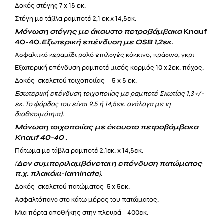
Δοκός στέγης 7 x 15 εκ.
Στέγη με
τάβλα ραμποτέ 2,1 εκ.x
14
,5εκ.
Μόνωση στέγης με άκαυστο πετροβάμβακα
Knauf
40-40.
Εξωτερική επένδυση με OSB 1,2εκ.
Ασφαλτικό κεραμίδι ρολό επιλογές κόκκινο, πράσινο, γκρι
Εξωτερική επένδυση ραμποτέ μισός κορμός 10 x 2εκ. πάχος.
Δοκός σκελετού τοιχοποιίας 5 x 5 εκ.
Εσωτερική επένδυση τοιχοποιίας με ραμποτέ Σκωτίας 1,3 +/-
εκ. Το φάρδος του είναι 9,5 ή 14,5εκ. ανάλογα με τη
διαθεσιμότητα).
Μόνωση τοιχοποιίας με άκαυστο πετροβάμβακα
Knauf 40-40 .
Πάτωμα με τάβλα
ραμποτέ 2.1εκ
. x 14,5εκ.
(
Δεν συμπεριλαμβάνεται η επένδυση πατώματος
π.χ. πλακάκι-laminate
).
Δοκός σκελετού πατώματος 5 x 5εκ.
Ασφαλτόπανο στο κάτω μέρος του πατώματος.
Μια πόρτα αποθήκης στην πλευρά 400εκ.