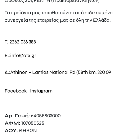
Ορφέως 201, ΡΕΝΤΗ (Πρακτορεία Αθηνών)
Τα προϊόντα μας τοποθετούνται από ειδικευμένα
συνεργεία της εταιρείας μας σε όλη την Ελλάδα.
T.:
2262 036 388
E.:
info@ctx.gr
Δ.:
Athinon – Lamias National Rd (58th km, 320 09
Facebook
Instagram
Αρ. Γεμή:
64055803000
ΑΦΜ:
107050525
ΔΟΥ:
ΘΗΒΩΝ