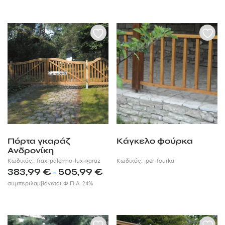
Πόρτα γκαράζ
Κάγκελο φούρκα
Ανδρονίκη
Κωδικός:
frax-palermo-lux-garaz
Κωδικός:
per-fourka
Price
383,99
€
505,99
€
–
range:
συμπεριλαμβάνεται Φ.Π.Α. 24%
383,99 €
through
505,99 €