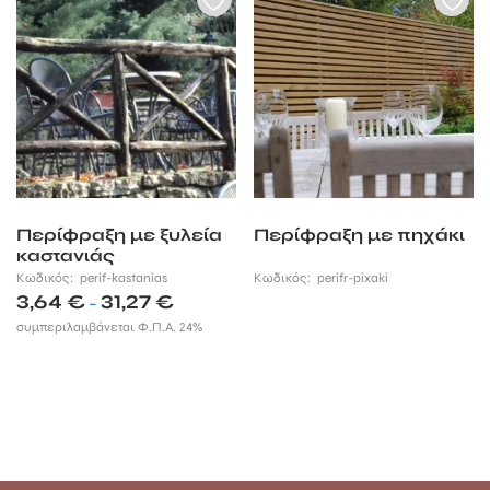
Περίφραξη με ξυλεία
Περίφραξη με πηχάκι
καστανιάς
Κωδικός:
perif-kastanias
Κωδικός:
perifr-pixaki
Price
3,64
€
31,27
€
–
range:
συμπεριλαμβάνεται Φ.Π.Α. 24%
3,64 €
through
31,27 €