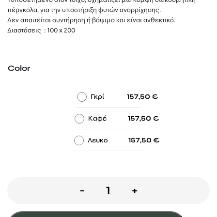
πέργκολα, για την υποστήριξη φυτών αναρρίχησης.
Δεν απαιτείται συντήρηση ή βάψιμο και είναι ανθεκτικό.
Διαστάσεις : 100 x 200
Color
-
-
Γκρί
157,50
€
-
-
Καφέ
157,50
€
-
-
Λευκο
157,50
€
Καφασωτό
-
+
mosaic